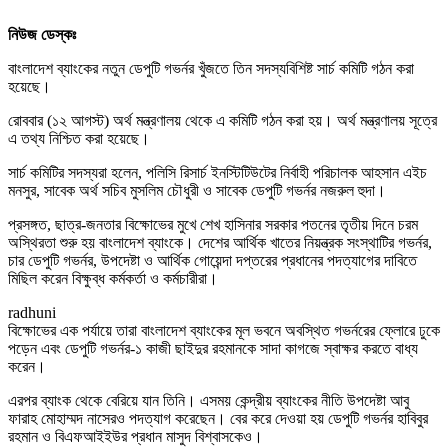
নিউজ ডেস্কঃ
বাংলাদেশ ব্যাংকের নতুন ডেপুটি গভর্নর খুঁজতে তিন সদস্যবিশিষ্ট সার্চ কমিটি গঠন করা
হয়েছে।
রোববার (১২ আগস্ট) অর্থ মন্ত্রণালয় থেকে এ কমিটি গঠন করা হয়। অর্থ মন্ত্রণালয় সূত্রে
এ তথ্য নিশ্চিত ক‌রা হয়েছে।
সার্চ কমিটির সদস্যরা হলেন, পলিসি রিসার্চ ইনস্টিটিউটের নির্বাহী পরিচালক আহসান এইচ
মনসুর, সাবেক অর্থ সচিব মুসলিম চৌধুরী ও সাবেক ডেপুটি গভর্নর নজরুল হুদা।
প্রসঙ্গত, ছাত্র-জনতার বিক্ষোভের মুখে শেখ হাসিনার সরকার পতনের তৃতীয় দিনে চরম
অস্থিরতা শুরু হয় বাংলাদেশ ব্যাংকে। দেশের আর্থিক খাতের নিয়ন্ত্রক সংস্থাটির গভর্নর,
চার ডেপুটি গভর্নর, উপদেষ্টা ও আর্থিক গোয়েন্দা দপ্তরের প্রধানের পদত্যাগের দাবিতে
মিছিল করেন বিক্ষুব্ধ কর্মকর্তা ও কর্মচারীরা।
radhuni
বিক্ষোভের এক পর্যায়ে তারা বাংলাদেশ ব্যাংকের মূল ভবনে অবস্থিত গভর্নরের ফ্লোরে ঢুকে
পড়েন এবং ডেপুটি গভর্নর-১ কাজী ছাইদুর রহমানকে সাদা কাগজে স্বাক্ষর করতে বাধ্য
করেন।
এরপর ব্যাংক থেকে বেরিয়ে যান তিনি। এসময় কেন্দ্রীয় ব্যাংকের নীতি উপদেষ্টা আবু
ফারাহ মোহাম্মদ নাসেরও পদত্যাগ করেছেন। বের করে দেওয়া হয় ডেপুটি গভর্নর হাবিবুর
রহমান ও বিএফআইইউর প্রধান মাসুদ বিশ্বাসকেও।