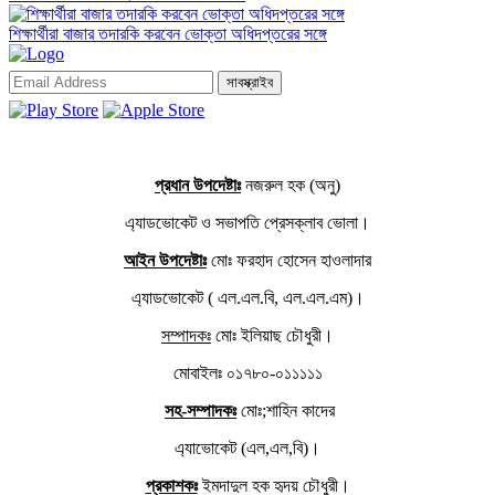
শিক্ষার্থীরা বাজার তদারকি করবেন ভোক্তা অধিদপ্তরের সঙ্গে
সাবস্ক্রাইব
প্রধান উপদেষ্টাঃ
নজরুল হক (অনু)
এ্যাডভোকেট ও সভাপতি প্রেসক্লাব ভোলা।
আইন উপদেষ্টাঃ
মোঃ ফরহাদ হোসেন হাওলাদার
এ্যাডভোকেট ( এল.এল.বি, এল.এল.এম)।
সম্পাদকঃ
মোঃ ইলিয়াছ চৌধুরী।
মোবাইলঃ ০১৭৮০-০১১১১১
সহ-সম্পাদকঃ
মোঃ;শাহিন কাদের
এ্যাভোকেট (এল,এল,বি)।
প্রকাশকঃ
ইমদাদুল হক হৃদয় চৌধুরী।