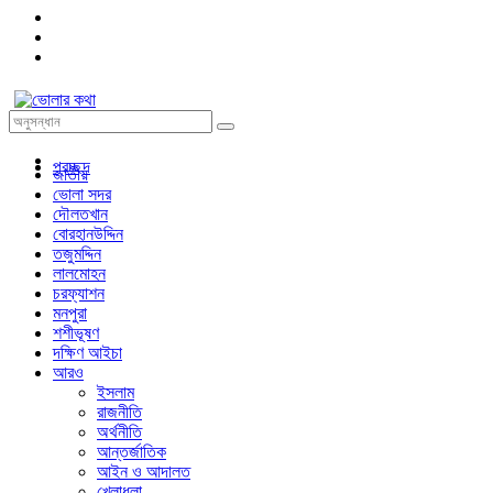
প্রচ্ছদ
জাতীয়
ভোলা সদর
দৌলতখান
বোরহানউদ্দিন
তজুমদ্দিন
লালমোহন
চরফ্যাশন
মনপুরা
শশীভূষণ
দক্ষিণ আইচা
আরও
ইসলাম
রাজনীতি
অর্থনীতি
আন্তর্জাতিক
আইন ও আদালত
খেলাধুলা