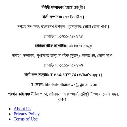
নির্বাহী সম্পাদকঃ
ইয়ামা চৌধুরী।
বার্তা সম্পাদকঃ
মোঃ ইসমাইল।
দপ্তর সম্পাদক, বাংলাদেশ উপকূল প্রেসক্লাব, ভোলা জেলা শাখা।
মোবাইলঃ ০১৭১১-২৪০৯২৪
সিনিয়র স্টাফ রিপোর্টারঃ
মোঃ রিয়াজ মাহমুদ
সাধারণ-সম্পাদক, সুশাসনের জন্য নাগরিক (সুজন) দৌলতখান, ভোলা শাখা।
মোবাইলঃ ০১৫১১-০৫০৪৯৭
বার্তা কক্ষ নাম্বারঃ
01634-507274 (What's app)।
ই-মেইলঃ bholarkothanews@gmail.com
প্রধান কার্যালয়ঃ
উকিল পাড়া, পৌরসভা ৭নং ওয়ার্ড, চৌধুরী টাওয়ার, ভোলা সদর,
ভোলা।
About Us
Privacy Policy
Terms of Use