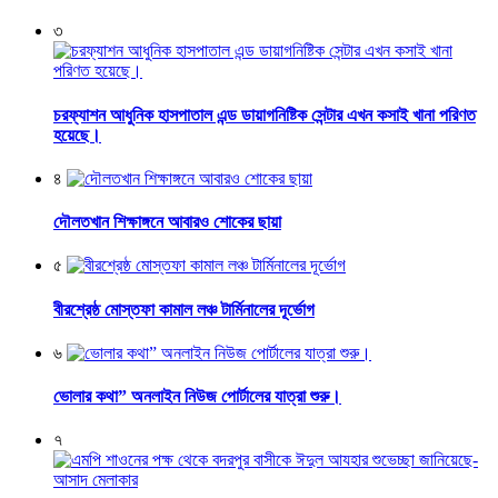
৩
চরফ্যাশন আধুনিক হাসপাতাল এন্ড ডায়াগনিষ্টিক সেন্টার এখন কসাই খানা পরিণত
হয়েছে।
৪
দৌলতখান শিক্ষাঙ্গনে আবারও শোকের ছায়া
৫
বীরশ্রেষ্ঠ মোস্তফা কামাল লঞ্চ টার্মিনালের দূর্ভোগ
৬
ভোলার কথা” অনলাইন নিউজ পোর্টালের যাত্রা শুরু।
৭