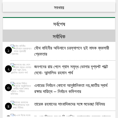
সবখবর
যুক্তরাজ্যের চিকিৎসকদল খালেদা জিয়ার চিকিৎসায় ঢাকায়
৬
এলো
সর্বশেষ
খালেদা জিয়াকে চিকিৎসার জন্য বিদেশ পাঠাতে চাইলে
৭
ব্যবস্থা নেবে সরকার
সর্বাধিক
হঠাৎ পদত্যাগ করলেন ইয়েমেনের প্রধানমন্ত্রী
৮
যৌথ বাহিনীর অভিযানে চরফ্যাশনে দুই মাদক ব্যবসায়ী
১
গ্রেফতার
ভিয়েনা রাজ্য নির্বাচনে পুনরায় নির্বাচিত হলেন, লালমোহনের
৯
ছেলে নয়ন
জনগনের রায় পেলে গ্যাস সমৃদ্ধ ভোলার দৃশ্যপট পাল্টে
২
দেবো- আন্দালিভ রহমান পার্থ
কানাডার প্রধানমন্ত্রীকে তারেক রহমানের অভিনন্দন
১০
এবারের নির্বাচন কোনো আনুষ্ঠানিকতা নয়,জাতীয় স্বার্থ
৩
রক্ষার দায়িত্ব – নির্বাচন কমিশনার
তারেক রহমানের সাংবাদিকদের সঙ্গে শুভেচ্ছা বিনিময়
৪
দু-এক দিনের মধ্যে বিএনপির চেয়ারম্যান হচ্ছেন তারেক