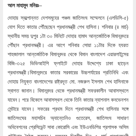
–
আল মাহামুদ মনিরঃ
দোহায় স্বল্পোন্নত দেশসমূহের পঞ্চম জাতিসংঘ সম্মেলনে (এলডিসি-৫)
যোগ দিতে কাতার পৌঁছেছেন প্রধানমন্ত্রী শেখ হাসিনা। শনিবার (৪ মার্চ)
স্থানীয় সময় দুপুর ১টা ৩০ মিনিটে দোহার হামাদ আন্তর্জাতিক বিমানবন্দরে
পৌঁছান প্রধানমন্ত্রী। এর আগে শনিবার সোয়া ১১টার দিকে হযরত
শাহজালাল আন্তর্জাতিক বিমানবন্দর থেকে বিমান বাংলাদেশ এয়ারলাইন্সের
বিজি-৩২৫ ভিভিআইপি ফ্লাইটে দোহার উদ্দেশ্যে ঢাকা ছাড়েন
প্রধানমন্ত্রী।বিমানবন্দরে কাতার সরকারের উচ্চপর্যায়ের প্রতিনিধি এবং
দোহায় নিযুক্ত বাংলাদেশের রাষ্ট্রদূত মো. নজরুল ইসলাম শেখ হাসিনাকে
স্বাগত জানান। বিমানবন্দর থেকে প্রধানমন্ত্রী সফরকালীন আবাসস্থলে
যাবেন। পরে বিকেলে আবাসস্থল থেকে তিনি কাতার ন্যাশনাল কনভেনশন
সেন্টারে যাবেন। সফরের প্রথম দিনে প্রধানমন্ত্রী শেখ হাসিনার সঙ্গে
জাতিসংঘের মহাসচিব অ্যান্তেনিও গুতেরেস, জাতিসংঘ সাধারণ
অধিবেশনের প্রেসিডেন্ট সাবা কোরোসি এবং ইউএনডিপির প্রশাসক অসিম
স্টেইনার বৈঠক করবেন। সফরের দ্বিতীয় দিন ৫ মার্চ প্রধানমন্ত্রী