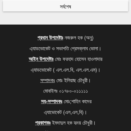
৫
রহমান
সর্বশেষ
কবে থেকে শুরু হবে যৌথবাহিনীর অভিযান জানালো ইসি
৬
মেজর হাফিজের দ্বিগুণ তার স্ত্রীর সম্পদ
৭
নজরুল হক (অনু)
প্রধান উপদেষ্টাঃ
এ্যাডভোকেট ও সভাপতি প্রেসক্লাব ভোলা।
খালেদা জিয়ার সমাধিতে শ্রদ্ধা জানাতে আজও মানুষের ঢল
৮
মোঃ ফরহাদ হোসেন হাওলাদার
আইন উপদেষ্টাঃ
আবারও বাড়ল এলপি গ্যাসের দাম
৯
এ্যাডভোকেট ( এল.এল.বি, এল.এল.এম)।
দিল্লিতে থাকা আপনার বোনকে বাংলাদেশে ফেরত পাঠান,
১০
সম্পাদকঃ
মোঃ ইলিয়াছ চৌধুরী।
মোদিকে ওয়াইসির কড়া হুঁশিয়ারি
মোবাইলঃ ০১৭৮০-০১১১১১
মোঃ;শাহিন কাদের
সহ-সম্পাদকঃ
এ্যাভোকেট (এল,এল,বি)।
ইমদাদুল হক হৃদয় চৌধুরী।
প্রকাশকঃ