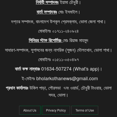
ইয়ামা চৌধুরী।
নির্বাহী সম্পাদকঃ
মোঃ ইসমাইল।
বার্তা সম্পাদকঃ
দপ্তর সম্পাদক, বাংলাদেশ উপকূল প্রেসক্লাব, ভোলা জেলা শাখা।
মোবাইলঃ ০১৭১১-২৪০৯২৪
মোঃ রিয়াজ মাহমুদ
সিনিয়র স্টাফ রিপোর্টারঃ
সাধারণ-সম্পাদক, সুশাসনের জন্য নাগরিক (সুজন) দৌলতখান, ভোলা শাখা।
মোবাইলঃ ০১৫১১-০৫০৪৯৭
01634-507274 (What's app)।
বার্তা কক্ষ নাম্বারঃ
ই-মেইলঃ bholarkothanews@gmail.com
উকিল পাড়া, পৌরসভা ৭নং ওয়ার্ড, চৌধুরী টাওয়ার, ভোলা
প্রধান কার্যালয়ঃ
সদর, ভোলা।
About Us
Privacy Policy
Terms of Use