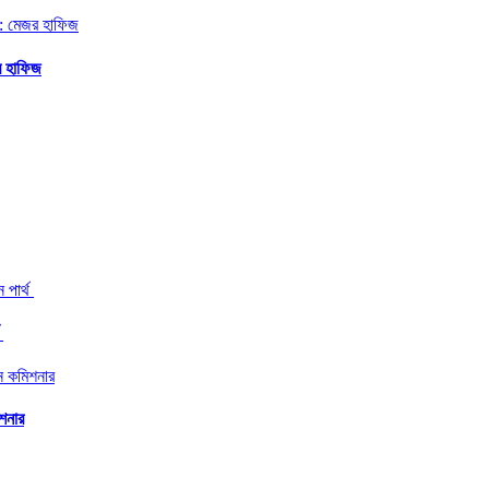
জর হাফিজ
থ
িশনার