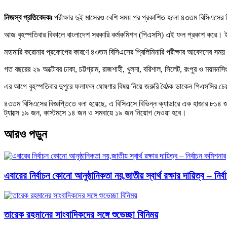
নিজস্ব প্রতিবেদকঃ
পরীক্ষার দুই মাসেরও বেশি সময় পর প্রকাশিত হলো ৪৩তম বিসিএসের প
আজ বৃহস্পতিবার বিকালে বাংলাদেশ সরকারি কর্মকমিশন (পিএসসি) এই ফল প্রকাশ করে
মহামারি করোনার প্রকোপের কারণে ৪৩তম বিসিএসের প্রিলিমিনারি পরীক্ষার আবেদনের সম
গত বছরের ২৯ অক্টোবর ঢাকা, চট্টগ্রাম, রাজশাহী, খুলনা, বরিশাল, সিলেট, রংপুর ও ময়ম
এর আগে বৃহস্পতিবার দুপুরে ফলাফল ঘোষণার বিষয় নিয়ে জরুরি বৈঠক ডাকেন পিএসসির চ
৪৩তম বিসিএসের বিজ্ঞপ্তিতে বলা হয়েছে, এ বিসিএসে বিভিন্ন ক্যাডারে এক হাজার ৮১৪ জ
ট্যাক্সে ১৯ জন, কাস্টমসে ১৪ জন ও সমবায়ে ১৯ জন নিয়োগ দেওয়া হবে।
আরও পড়ুন
এবারের নির্বাচন কোনো আনুষ্ঠানিকতা নয়,জাতীয় স্বার্থ রক্ষার দায়িত্ব – নির
তারেক রহমানের সাংবাদিকদের সঙ্গে শুভেচ্ছা বিনিময়