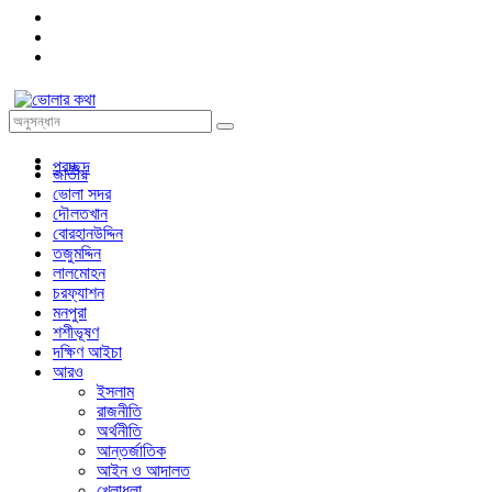
প্রচ্ছদ
জাতীয়
ভোলা সদর
দৌলতখান
বোরহানউদ্দিন
তজুমদ্দিন
লালমোহন
চরফ্যাশন
মনপুরা
শশীভূষণ
দক্ষিণ আইচা
আরও
ইসলাম
রাজনীতি
অর্থনীতি
আন্তর্জাতিক
আইন ও আদালত
খেলাধুলা