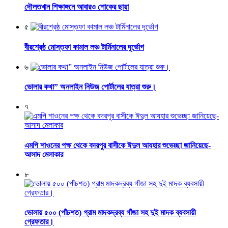
দৌলতখান শিক্ষাঙ্গনে আবারও শোকের ছায়া
৫
বীরশ্রেষ্ঠ মোস্তফা কামাল লঞ্চ টার্মিনালের দূর্ভোগ
৬
ভোলার কথা” অনলাইন নিউজ পোর্টালের যাত্রা শুরু।
৭
এমপি শাওনের পক্ষ থেকে বদরপুর বাসীকে ঈদুল আযহার শুভেচ্ছা জানিয়েছে-
আসাদ মেলাকার
৮
ভোলায় ৫০০ (পাঁচশত) গ্রাম মাদকদ্রব্য গাঁজা সহ দুই মাদক ব্যবসায়ী
গ্রেফতার।