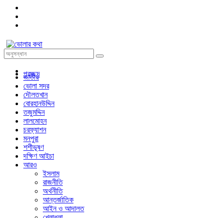
প্রচ্ছদ
জাতীয়
ভোলা সদর
দৌলতখান
বোরহানউদ্দিন
তজুমদ্দিন
লালমোহন
চরফ্যাশন
মনপুরা
শশীভূষণ
দক্ষিণ আইচা
আরও
ইসলাম
রাজনীতি
অর্থনীতি
আন্তর্জাতিক
আইন ও আদালত
খেলাধুলা