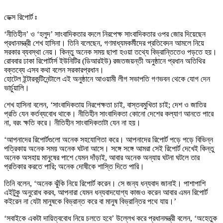
ডেক্স রিপোর্ট ঃ
‘নীতিহীন’ ও ‘হলুদ’ সাংবাদিকতার বদলে নিরপেক্ষ সাংবাদিকতার ওপর জোর দিয়েছেন
প্রধানমন্ত্রী শেখ হাসিনা। তিনি বলেছেন, গণমাধ্যমকর্মীদের প্রতিবেদন আমলে নিয়ে
সরকার ব্যবস্থা নেয়। কিন্তু অনেক সময় ছাপা হওয়া তথ্যে বিভ্রান্তিতেও পড়তে হয়।
রোববার ঢাকা রিপোর্টার্স ইউনিটির (ডিআরইউ) রজতজয়ন্তী অনুষ্ঠানে প্রধান অতিথির
বক্তব্যে এসব কথা বলেন সরকারপ্রধান।
হোটেল ইন্টারকন্টিনেন্টালে এই অনুষ্ঠানে আওয়ামী লীগ সভাপতি গণভবন থেকে যোগ দেন
ভার্চুয়ালি।
শেখ হাসিনা বলেন, ‘সাংবাদিকতায় নিরপেক্ষতা চাই, বাস্তবমুখিতা চাই; দেশ ও জাতির
প্রতি যেন কর্তব্যবোধ থাকে। নীতিহীন সাংবাদিকতা কোনো দেশের কল্যাণ আনতে পারে
না, বরং ক্ষতি করে। নীতিহীন সাংবাদিকতাটা যেন না হয়।
‘আপনাদের রিপোর্টগুলো অনেক সহযোগিতা করে। আপনাদের রিপোর্ট পড়ে পড়ে বিভিন্ন
পত্রিকায় অনেক সময় অনেক ঘটনা আসে। সঙ্গে সঙ্গে আমরা সেই রিপোর্ট দেখেই কিন্তু
অনেক অসহায় মানুষের পাশে যেমন দাঁড়াই, আবার অনেক অন্যায় ঘটনা ঘটলে তার
প্রতিকার করতে পারি; অনেক দোষীকে শাস্তি দিতে পারি।
তিনি বলেন, ‘অনেক ঝুঁকি নিয়ে রিপোর্ট করেন। সে জন্য ধন্যবাদ জানাই। পাশাপাশি
এইটুকু অনুরোধ করব, আপনারা যেমন ধন্যবাদযোগ্য কাজও করেন আবার এমন রিপোর্ট
কইরেন না যেটা মানুষকে বিভ্রান্ত করে বা মানুষ বিভ্রান্তির পথে যায়।’
‘সবাইকে একটা দায়িত্ববোধ নিয়ে চলতে হবে’ উল্লেখ করে প্রধানমন্ত্রী বলেন, ‘অহেতুক