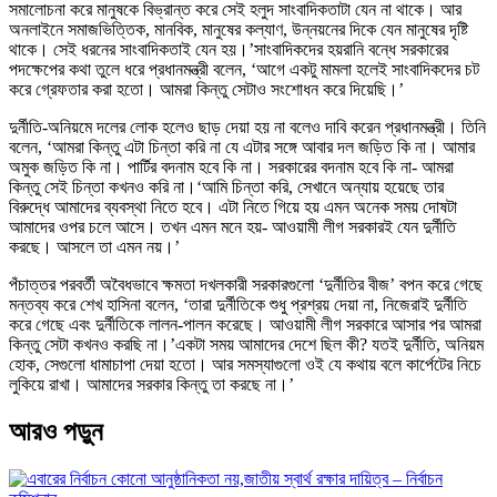
সমালোচনা করে মানুষকে বিভ্রান্ত করে সেই হলুদ সাংবাদিকতাটা যেন না থাকে। আর
অনলাইনে সমাজভিত্তিক, মানবিক, মানুষের কল্যাণ, উন্নয়নের দিকে যেন মানুষের দৃষ্টি
থাকে। সেই ধরনের সাংবাদিকতাই যেন হয়।’সাংবাদিকদের হয়রানি বন্ধে সরকারের
পদক্ষেপের কথা তুলে ধরে প্রধানমন্ত্রী বলেন, ‘আগে একটু মামলা হলেই সাংবাদিকদের চট
করে গ্রেফতার করা হতো। আমরা কিন্তু সেটাও সংশোধন করে দিয়েছি।’
দুর্নীতি-অনিয়মে দলের লোক হলেও ছাড় দেয়া হয় না বলেও দাবি করেন প্রধানমন্ত্রী। তিনি
বলেন, ‘আমরা কিন্তু এটা চিন্তা করি না যে এটার সঙ্গে আবার দল জড়িত কি না। আমার
অমুক জড়িত কি না। পার্টির বদনাম হবে কি না। সরকারের বদনাম হবে কি না- আমরা
কিন্তু সেই চিন্তা কখনও করি না।‘আমি চিন্তা করি, সেখানে অন্যায় হয়েছে তার
বিরুদ্ধে আমাদের ব্যবস্থা নিতে হবে। এটা নিতে গিয়ে হয় এমন অনেক সময় দোষটা
আমাদের ওপর চলে আসে। তখন এমন মনে হয়- আওয়ামী লীগ সরকারই যেন দুর্নীতি
করছে। আসলে তা এমন নয়।’
পঁচাত্তর পরবর্তী অবৈধভাবে ক্ষমতা দখলকারী সরকারগুলো ‘দুর্নীতির বীজ’ বপন করে গেছে
মন্তব্য করে শেখ হাসিনা বলেন, ‘তারা দুর্নীতিকে শুধু প্রশ্রয় দেয়া না, নিজেরাই দুর্নীতি
করে গেছে এবং দুর্নীতিকে লালন-পালন করেছে। আওয়ামী লীগ সরকারে আসার পর আমরা
কিন্তু সেটা কখনও করছি না।’একটা সময় আমাদের দেশে ছিল কী? যতই দুর্নীতি, অনিয়ম
হোক, সেগুলো ধামাচাপা দেয়া হতো। আর সমস্যাগুলো ওই যে কথায় বলে কার্পেটের নিচে
লুকিয়ে রাখা। আমাদের সরকার কিন্তু তা করছে না।’
আরও পড়ুন