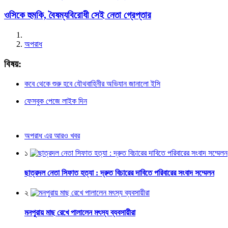
ওসিকে হুমকি, বৈষম্যবিরোধী সেই নেতা গ্রেপ্তার
অপরাধ
বিষয়:
কবে থেকে শুরু হবে যৌথবাহিনীর অভিযান জানালো ইসি
ফেসবুক পেজে লাইক দিন
অপরাধ এর আরও খবর
১
ছাত্রদল নেতা সিফাত হত্যা : দ্রুত বিচারের দাবিতে পরিবারের সংবাদ সম্মেলন
২
মনপুরায় মাছ রেখে পালালেন মৎস্য ব্যবসায়ীরা