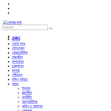
প্রচ্ছদ
জাতীয়
ভোলা সদর
দৌলতখান
বোরহানউদ্দিন
তজুমদ্দিন
লালমোহন
চরফ্যাশন
মনপুরা
শশীভূষণ
দক্ষিণ আইচা
আরও
ইসলাম
রাজনীতি
অর্থনীতি
আন্তর্জাতিক
আইন ও আদালত
খেলাধুলা