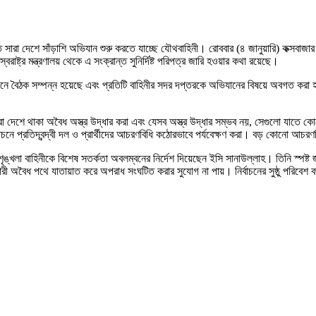
খতে সারা দেশে সাঁড়াশি অভিযান শুরু করতে যাচ্ছে যৌথবাহিনী। রোববার (৪ জানুয়ারি) কক্স
াষ্ট্র মন্ত্রণালয় থেকে এ সংক্রান্ত সুনির্দিষ্ট পরিপত্র জারি হওয়ার কথা রয়েছে।
িশনে বৈঠক সম্পন্ন হয়েছে এবং প্রতিটি বাহিনীর সদর দপ্তরকে অভিযানের বিষয়ে অবগত করা হ
া দেশে থাকা অবৈধ অস্ত্র উদ্ধার করা এবং যেসব অস্ত্র উদ্ধার সম্ভব নয়, সেগুলো যাতে ক
চনে প্রতিদ্বন্দ্বী দল ও প্রার্থীদের আচরণবিধি কঠোরভাবে পর্যবেক্ষণ করা। বড় কোনো আচর
্খলা বাহিনীকে বিশেষ সতর্কতা অবলম্বনের নির্দেশ দিয়েছেন ইসি সানাউল্লাহ। তিনি স্পষ্ট জ
রী অবৈধ পথে যাতায়াত করে অপরাধ সংঘটিত করার সুযোগ না পায়। নির্বাচনের সুষ্ঠু পরিবেশ