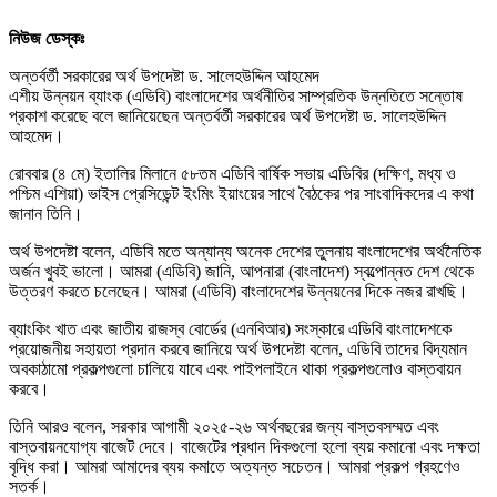
নিউজ ডেস্কঃ
অন্তর্বর্তী সরকারের অর্থ উপদেষ্টা ড. সালেহউদ্দিন আহমেদ
এশীয় উন্নয়ন ব্যাংক (এডিবি) বাংলাদেশের অর্থনীতির সাম্প্রতিক উন্নতিতে সন্তোষ
প্রকাশ করেছে বলে জানিয়েছেন অন্তর্বর্তী সরকারের অর্থ উপদেষ্টা ড. সালেহউদ্দিন
আহমেদ।
রোববার (৪ মে) ইতালির মিলানে ৫৮তম এডিবি বার্ষিক সভায় এডিবির (দক্ষিণ, মধ্য ও
পশ্চিম এশিয়া) ভাইস প্রেসিডেন্ট ইংমিং ইয়াংয়ের সাথে বৈঠকের পর সাংবাদিকদের এ কথা
জানান তিনি।
অর্থ উপদেষ্টা বলেন, এডিবি মতে অন্যান্য অনেক দেশের তুলনায় বাংলাদেশের অর্থনৈতিক
অর্জন খুবই ভালো। আমরা (এডিবি) জানি, আপনারা (বাংলাদেশ) স্বল্পোন্নত দেশ থেকে
উত্তরণ করতে চলেছেন। আমরা (এডিবি) বাংলাদেশের উন্নয়নের দিকে নজর রাখছি।
ব্যাংকিং খাত এবং জাতীয় রাজস্ব বোর্ডের (এনবিআর) সংস্কারে এডিবি বাংলাদেশকে
প্রয়োজনীয় সহায়তা প্রদান করবে জানিয়ে অর্থ উপদেষ্টা বলেন, এডিবি তাদের বিদ্যমান
অবকাঠামো প্রকল্পগুলো চালিয়ে যাবে এবং পাইপলাইনে থাকা প্রকল্পগুলোও বাস্তবায়ন
করবে।
তিনি আরও বলেন, সরকার আগামী ২০২৫-২৬ অর্থবছরের জন্য বাস্তবসম্মত এবং
বাস্তবায়নযোগ্য বাজেট দেবে। বাজেটের প্রধান দিকগুলো হলো ব্যয় কমানো এবং দক্ষতা
বৃদ্ধি করা। আমরা আমাদের ব্যয় কমাতে অত্যন্ত সচেতন। আমরা প্রকল্প গ্রহণেও
সতর্ক।