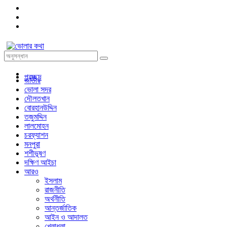
প্রচ্ছদ
জাতীয়
ভোলা সদর
দৌলতখান
বোরহানউদ্দিন
তজুমদ্দিন
লালমোহন
চরফ্যাশন
মনপুরা
শশীভূষণ
দক্ষিণ আইচা
আরও
ইসলাম
রাজনীতি
অর্থনীতি
আন্তর্জাতিক
আইন ও আদালত
খেলাধুলা