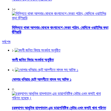
১০
দিল্লিতে থাকা আপনার বোনকে বাংলাদেশে ফেরত পাঠান, মোদিকে ওয়াইসির কড়া
হুঁশিয়ারি
সর্বশেষ
১
বদলী জনিত বিদায় সংবর্ধনা অনুষ্ঠিত
২
ভোলার ধনিয়ায় ছোট আলগীতে মাদক সহ আটক ১
৩
চরফ্যাশন আধুনিক হাসপাতাল এন্ড ডায়াগনিষ্টিক সেন্টার এখন কসাই খানা পরিণত