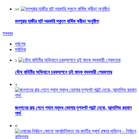
১০
মনপুরার হাজীর হাট সরকারি স্কুলে বার্ষিক ক্রীড়া অনুষ্ঠিত
সবখবর
সর্বশেষ
সর্বাধিক
১
যৌথ বাহিনীর অভিযানে চরফ্যাশনে দুই মাদক ব্যবসায়ী গ্রেফতার
২
জনগনের রায় পেলে গ্যাস সমৃদ্ধ ভোলার দৃশ্যপট পাল্টে দেবো- আন্দালিভ রহমান
পার্থ
৩