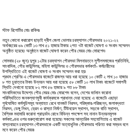
স্টাফ রিপোর্টার মোঃ রাকিবঃ
নতুন কোনো করারোপ ছাড়াই দ্বীপ জেলা ভোলার চরফ্যাশন পৌরসভার ২০২১-২২
অর্থবছরের ৬৯ কোটি ১৩ লাখ ৫১ হাজার টাকার ২শত ৭টা বাজেট ঘোষণা ও সংবাদ সম্মেলন
অনুষ্ঠিত হয়েছে৷ অনুষ্ঠানে বাজেট ঘোষণা করেন পৌর মেয়র মোঃ মোরশেদ৷
সোমবার (২৮ জুন) দুপুর ১২টায় চরফ্যাশন পৌরসভা মিলনায়তনে সুশীলসমাজের প্রতিনিধি,
সাংবাদিক, পৌর কাউন্সিলর, মহিলা কাউন্সিলর ও পৌরসভার কর্মকর্তা- কর্মচারীদের
উপস্থিতিতে এই বাজেট ঘোষণা ও সংবাদ সম্মেলন করা হয়৷
প্রথম শ্রেণির এ পৌরসভার বাজেটে রাজস্ব আয় ধরা হয়েছে ১০ কোটি ২ লাখ ১০ হাজার
৮ শত চুয়াত্তর টাকা৷ উন্নয়ন আয় ধরা হয়েছে ৫৮ কোটি ১০ লাখ টাকা৷ বাজেটে সমাপনী
স্থিতি দেখানো হয়েছে ৮২ লাখ ৫৬ হাজার ৯ শত ৮৮ টাকা৷
সাংবাদিকদের উদ্দেশ্য পৌর মেয়র মোঃ মোরশেদ বলেন, দেশের বর্তমান করোনা
পরিস্থিতিতে জনকল্যাণমুখী কার্যক্রমকে প্রাধান্য দেয়া হয়েছে এ বাজেটে৷ এছাড়া
পূর্বঘোষিত কর্মসূচিসমূহ অব্যাহত রেখে যানজট নিরসন, পরিষ্কার-পরিচ্ছন্ন, জলাবদ্ধতা
নিরসন, ডেঙ্গু নিধন, ড্রেন ও রাস্তা নির্মাণ, টিউবয়েল স্থাপন, সড়কে বাতি স্থাপন,
বৈশ্বিক মহামারি করোনা প্রাদুর্ভাব রোধে বিভিন্ন পদক্ষেপ সহ নানান উন্নয়নমূলক
কর্মকাণ্ডের ওপর গুরুত্বারোপ করা হয়েছে৷ সকলের আন্তরিক সহযোগিতায় এ বাজেট
বাস্তবায়নে চরফ্যাশন পৌরসভাকে একটি অত্যাধুনিক পৌরসভায় পরিণত করা সম্ভব বলে
মনে করেন পৌর মেয়র৷