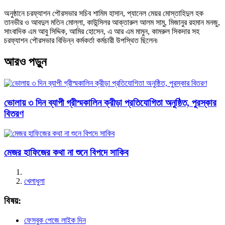
অনুষ্ঠানে চরফ্যাশন পৌরসভার সচিব শামিম হাসান, প্যানেল মেয়র মোস্তাহিদুল হক
তানভীর ও আবদুল মতিন মোল্লা, কাউন্সিলর আক্তারুল আলম সামু, মিজানুর রহমান মনজু,
সাংবাদিক এম আবু সিদ্দিক, আমির হোসেন, এ আর এম মামুন, কামরুল সিকদার সহ
চরফ্যাশন পৌরসভার বিভিন্ন কর্মকর্তা কর্মচারী উপস্থিত ছিলেন৷
আরও পড়ুন
ভোলায় ৩ দিন ব্যাপী গ্রীস্মকালিন ক্রীড়া প্রতিযোগিতা অনুষ্ঠিত, পুরস্কার
বিতরণ
মেজর হাফিজের কথা না শুনে বিপদে সাকিব
খেলাধুলা
বিষয়:
ফেসবুক পেজে লাইক দিন