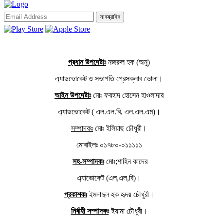
সাবস্ক্রাইব
প্রধান উপদেষ্টাঃ
নজরুল হক (অনু)
এ্যাডভোকেট ও সভাপতি প্রেসক্লাব ভোলা।
আইন উপদেষ্টাঃ
মোঃ ফরহাদ হোসেন হাওলাদার
এ্যাডভোকেট ( এল.এল.বি, এল.এল.এম)।
সম্পাদকঃ
মোঃ ইলিয়াছ চৌধুরী।
মোবাইলঃ ০১৭৮০-০১১১১১
সহ-সম্পাদকঃ
মোঃ;শাহিন কাদের
এ্যাভোকেট (এল,এল,বি)।
প্রকাশকঃ
ইমদাদুল হক হৃদয় চৌধুরী।
নির্বাহী সম্পাদকঃ
ইয়ামা চৌধুরী।