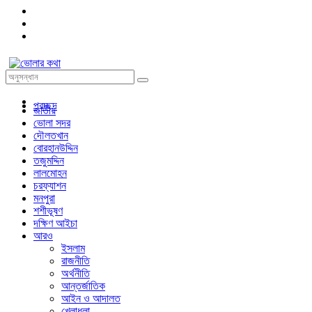
প্রচ্ছদ
জাতীয়
ভোলা সদর
দৌলতখান
বোরহানউদ্দিন
তজুমদ্দিন
লালমোহন
চরফ্যাশন
মনপুরা
শশীভূষণ
দক্ষিণ আইচা
আরও
ইসলাম
রাজনীতি
অর্থনীতি
আন্তর্জাতিক
আইন ও আদালত
খেলাধুলা