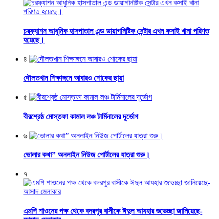
চরফ্যাশন আধুনিক হাসপাতাল এন্ড ডায়াগনিষ্টিক সেন্টার এখন কসাই খানা পরিণত
হয়েছে।
৪
দৌলতখান শিক্ষাঙ্গনে আবারও শোকের ছায়া
৫
বীরশ্রেষ্ঠ মোস্তফা কামাল লঞ্চ টার্মিনালের দূর্ভোগ
৬
ভোলার কথা” অনলাইন নিউজ পোর্টালের যাত্রা শুরু।
৭
এমপি শাওনের পক্ষ থেকে বদরপুর বাসীকে ঈদুল আযহার শুভেচ্ছা জানিয়েছে-