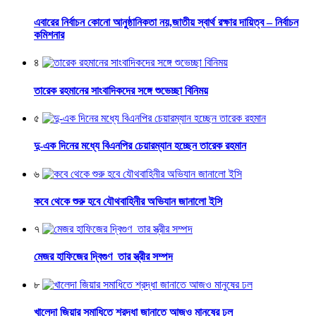
এবারের নির্বাচন কোনো আনুষ্ঠানিকতা নয়,জাতীয় স্বার্থ রক্ষার দায়িত্ব – নির্বাচন
কমিশনার
৪
তারেক রহমানের সাংবাদিকদের সঙ্গে শুভেচ্ছা বিনিময়
৫
দু-এক দিনের মধ্যে বিএনপির চেয়ারম্যান হচ্ছেন তারেক রহমান
৬
কবে থেকে শুরু হবে যৌথবাহিনীর অভিযান জানালো ইসি
৭
মেজর হাফিজের দ্বিগুণ তার স্ত্রীর সম্পদ
৮
খালেদা জিয়ার সমাধিতে শ্রদ্ধা জানাতে আজও মানুষের ঢল