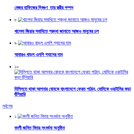
মেজর হাফিজের দ্বিগুণ তার স্ত্রীর সম্পদ
৮
খালেদা জিয়ার সমাধিতে শ্রদ্ধা জানাতে আজও মানুষের ঢল
৯
আবারও বাড়ল এলপি গ্যাসের দাম
১০
দিল্লিতে থাকা আপনার বোনকে বাংলাদেশে ফেরত পাঠান, মোদিকে ওয়াইসির কড়া
হুঁশিয়ারি
সর্বশেষ
১
বদলী জনিত বিদায় সংবর্ধনা অনুষ্ঠিত