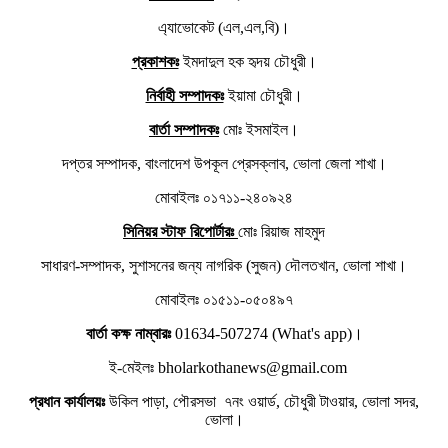
এ্যাভোকেট (এল,এল,বি)।
প্রকাশকঃ
ইমদাদুল হক হৃদয় চৌধুরী।
নির্বাহী সম্পাদকঃ
ইয়ামা চৌধুরী।
বার্তা সম্পাদকঃ
মোঃ ইসমাইল।
দপ্তর সম্পাদক, বাংলাদেশ উপকূল প্রেসক্লাব, ভোলা জেলা শাখা।
মোবাইলঃ ০১৭১১-২৪০৯২৪
সিনিয়র স্টাফ রিপোর্টারঃ
মোঃ রিয়াজ মাহমুদ
সাধারণ-সম্পাদক, সুশাসনের জন্য নাগরিক (সুজন) দৌলতখান, ভোলা শাখা।
মোবাইলঃ ০১৫১১-০৫০৪৯৭
বার্তা কক্ষ নাম্বারঃ
01634-507274 (What's app)।
ই-মেইলঃ bholarkothanews@gmail.com
প্রধান কার্যালয়ঃ
উকিল পাড়া, পৌরসভা ৭নং ওয়ার্ড, চৌধুরী টাওয়ার, ভোলা সদর,
ভোলা।