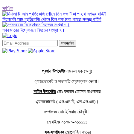
সর্বাধিক
মিয়াজাকী আম প্রতিকেজি পৌনে তিন লক্ষ টাকা পাহারা সশস্ত্র বাহিনী
মগবাজারের বিস্ফোরনে নিহতের সংখ্যা ৭।
সাবস্ক্রাইব
প্রধান উপদেষ্টাঃ
নজরুল হক (অনু)
এ্যাডভোকেট ও সভাপতি প্রেসক্লাব ভোলা।
আইন উপদেষ্টাঃ
মোঃ ফরহাদ হোসেন হাওলাদার
এ্যাডভোকেট ( এল.এল.বি, এল.এল.এম)।
সম্পাদকঃ
মোঃ ইলিয়াছ চৌধুরী।
মোবাইলঃ ০১৭৮০-০১১১১১
সহ-সম্পাদকঃ
মোঃ;শাহিন কাদের