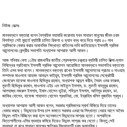
নিউজ ডেক্সঃ
মানববন্ধনে বক্তারা বলেন বৈশ্বয়িক মহামারি করোনায় যখন সাধারণ মানুষের জীবন চরম
বিপর্যস্ত সেই মুহুর্তে ব্যাটারী চালিত রিকশা ও ভ্যান বন্ধ করে দিয়ে প্রায় ৫০ লাখ
শ্রমিককে বেকার করার অমানবিক সিদ্ধান্ত বাতিলের দাবি জানিয়েছেন ইসলামী শ্রমিক
আন্দোলনের কেন্দ্রীয় সভাপতি অধ্যাপক আশরাফ আলী আকন।
আজ শনিবার বেলা ১১টায় রাজধানীর জাতীয় প্রেসক্লাব চত্ত্বরে ব্যাটারী চালিত রিক্সা-ভ্যান
নিষিদ্ধের প্রতিবাদে ইসলামী শ্রমিক আন্দোলন আয়োজিত মানববন্ধনে সভাপতির বক্তব্যে
তিনি এসব কথা বলেন। মানববন্ধনে বক্তব্য রাখেন ইসলামী আন্দোলনের প্রচার ও দাওয়াহ
সম্পাদক মাওলানা আহমদ আবদুল কাইয়ূম, ইসলামী শ্রমিক আন্দোলনের সেক্রেটারী
জেনারেল হাফেজ মাওলানা ছিদ্দিকুর রহমান, অধ্যাপক আব্দুল করীম, সৈয়দ ওমর ফারুক,
মুফতী ছিদ্দিকুর রহমান, মাওলানা এইচ এম সাইফুল ইসলাম, ড. মুফতী মাহবুবুর রহমান,
আলহাজ্ব নজরুল ইসলাম, ইমাম হোসেন ভুইয়া, শহিদুল ইসলাম, আনিসুর রহমান, ডা.
জাকির হোসেন, হাফেজ শাহাদাত হোসেন প্রধানিয়া, মো. ইব্রাহিম খলিল মুজাহিদ প্রমুখ।
অধ্যাপক আশরাফ আলী আকন বলেন, সরকার শ্রমিকদের স্বার্থ বিকিয়ে দিয়ে তাদের
বেকার করছে। বিদ্যুতের উপর চাপ কমাতে সরকার এধরণের সিদ্ধান্ত নেয়ার আগে অবৈধ
বিদ্যুৎ লাইন বিচ্ছিন্ন করা হলে অনেকাংশে বিদ্যুতের সাশ্রয় হতো। অপরদিকে
বিত্তশালীদের এসির ব্যবহার কমিয়ে দিয়েও বিদ্যুৎ সাশ্রয় কর যেতো। কিন্তু সেই
ব্যবস্থা না করে সাধারণ মানুষের ক্ষতিকর সিদ্ধান্তটি চরম অমানবিক।