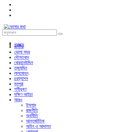
প্রচ্ছদ
জাতীয়
ভোলা সদর
দৌলতখান
বোরহানউদ্দিন
তজুমদ্দিন
লালমোহন
চরফ্যাশন
মনপুরা
শশীভূষণ
দক্ষিণ আইচা
আরও
ইসলাম
রাজনীতি
অর্থনীতি
আন্তর্জাতিক
আইন ও আদালত
খেলাধুলা