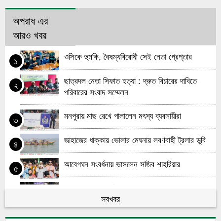
অপরাধ এর
আরও খবর
ওসিকে হুমকি, বৈষম্যবিরোধী সেই নেতা গ্রেপ্তার
১
ছাত্রদল নেতা সিফাত হত্যা : দ্রুত বিচারের দাবিতে
২
পরিবারের সংবাদ সম্মেলন
মনপুরায় মাছ রেখে পালালেন মৎস্য ব্যবসায়ীরা
৩
জাহাজের ধাক্কায় ভোলার মেঘনায় লবণবাহী ট্রলার ডুবি
৪
আবেগঘন সংবর্ধনায় ভাসলেন সজিব শাহরিয়ার
৫
ভোলায় অবৈধ আর্টিসানাল ট্রলিং বোট ও জালসহ ২০
৬
সবখবর
জেলে আটক