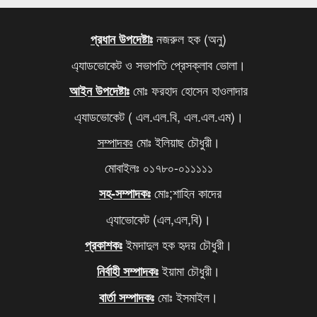
৬
মেজর হাফিজের দ্বিগুণ তার স্ত্রীর সম্পদ
৭
নজরুল হক (অনু)
প্রধান উপদেষ্টাঃ
এ্যাডভোকেট ও সভাপতি প্রেসক্লাব ভোলা।
খালেদা জিয়ার সমাধিতে শ্রদ্ধা জানাতে আজও মানুষের ঢল
৮
মোঃ ফরহাদ হোসেন হাওলাদার
আইন উপদেষ্টাঃ
আবারও বাড়ল এলপি গ্যাসের দাম
৯
এ্যাডভোকেট ( এল.এল.বি, এল.এল.এম)।
দিল্লিতে থাকা আপনার বোনকে বাংলাদেশে ফেরত পাঠান,
১০
সম্পাদকঃ
মোঃ ইলিয়াছ চৌধুরী।
মোদিকে ওয়াইসির কড়া হুঁশিয়ারি
মোবাইলঃ ০১৭৮০-০১১১১১
মোঃ;শাহিন কাদের
সহ-সম্পাদকঃ
এ্যাভোকেট (এল,এল,বি)।
ইমদাদুল হক হৃদয় চৌধুরী।
প্রকাশকঃ
ইয়ামা চৌধুরী।
নির্বাহী সম্পাদকঃ
মোঃ ইসমাইল।
বার্তা সম্পাদকঃ