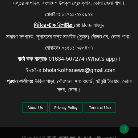
দপ্তর সম্পাদক, বাংলাদেশ উপকূল প্রেসক্লাব, ভোলা জেলা শাখা।
মোবাইলঃ ০১৭১১-২৪০৯২৪
মোঃ রিয়াজ মাহমুদ
সিনিয়র স্টাফ রিপোর্টারঃ
সাধারণ-সম্পাদক, সুশাসনের জন্য নাগরিক (সুজন) দৌলতখান, ভোলা শাখা।
মোবাইলঃ ০১৫১১-০৫০৪৯৭
01634-507274 (What's app)।
বার্তা কক্ষ নাম্বারঃ
ই-মেইলঃ bholarkothanews@gmail.com
উকিল পাড়া, পৌরসভা ৭নং ওয়ার্ড, চৌধুরী টাওয়ার, ভোলা
প্রধান কার্যালয়ঃ
সদর, ভোলা।
About Us
Privacy Policy
Terms of Use
Copyright © 2020.
ভোলার কথা
. All Rights Reserved