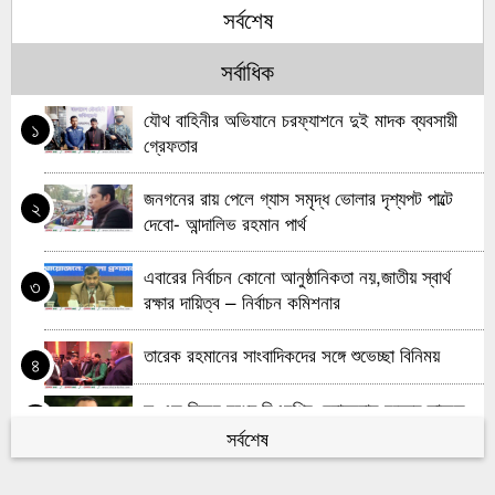
চরফ্যাশন অটোচালককে হত্যায় জড়িতদের গ্রেফতারের
৭
সর্বশেষ
দাবীতে মানববন্ধন
সর্বাধিক
লালমোহনে চালককে হত্যা করে অটোরিকশা ছিনতাই !
৮
যৌথ বাহিনীর অভিযানে চরফ্যাশনে দুই মাদক ব্যবসায়ী
১
মনপুরায় আওয়ামীলীগের ২ নেতা গ্রেফতার
গ্রেফতার
৯
মনপুরায় মাদ্রাসার শ্রেণীকক্ষ দখল করে বসবাস, ব্যাহত
জনগনের রায় পেলে গ্যাস সমৃদ্ধ ভোলার দৃশ্যপট পাল্টে
১০
২
হচ্ছে পাঠদান
দেবো- আন্দালিভ রহমান পার্থ
এবারের নির্বাচন কোনো আনুষ্ঠানিকতা নয়,জাতীয় স্বার্থ
৩
রক্ষার দায়িত্ব – নির্বাচন কমিশনার
তারেক রহমানের সাংবাদিকদের সঙ্গে শুভেচ্ছা বিনিময়
৪
দু-এক দিনের মধ্যে বিএনপির চেয়ারম্যান হচ্ছেন তারেক
৫
রহমান
সর্বশেষ
কবে থেকে শুরু হবে যৌথবাহিনীর অভিযান জানালো ইসি