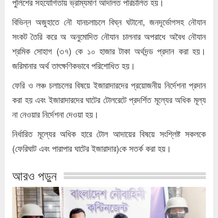
পুলিশের সহযোগিতায় ভ্রাম্যমাণ আদালত পরিচালিত হয়।
বিভিন্ন অজুহাতে নৌ যানচলাচলে বিঘ্ন ঘটানো, জনদূর্ভোগসহ নৌযান
সংকট তৈরি করে অ অনুমোদিত নৌযান চালনার অপরাধে অবৈধ নৌযান
শ্রমিক সোহাগ (৩৭) কে ১০ হাজার টাকা অর্থদন্ড প্রদান করা হয়।
জরিমানার অর্থ তাৎক্ষণিকভাবে পরিশোধিত হয়।
ফেরি ও লঞ্চ চলাচলের বিষয়ে ইজারাদারদের প্রয়োজনীয় নির্দেশনা প্রদান
করা হয় এবং ইজারাদারদের ঘাটের টোলরেটে প্রদর্শিত মূল্যের অধিক মূল্য
না নেওয়ার নির্দেশনা দেওয়া হয়।
নির্ধারিত মূল্যের অধিক হারে টোল আদায়ের বিষয়ে সংশ্লিষ্ট সকলকে
(ফেরিঘাট এবং পারাপার ঘাটের ইজারাদার)কে সতর্ক করা হয়।
আরও পড়ুন