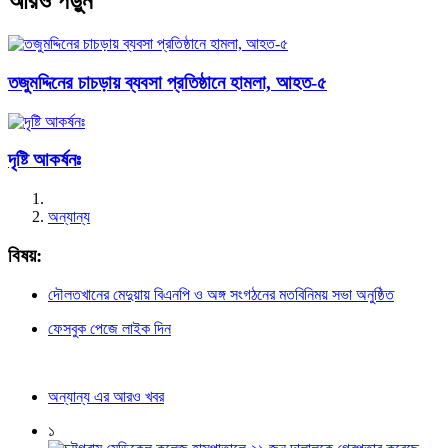
আরও পড়ুন
তজুমদ্দিনের চাচড়ায় ব্যবসা প্রতিষ্ঠানে হামলা, আহত-৫
দৃষ্টি আকর্ষনঃ
অন্যান্য
বিষয়:
দৌলতখানের মেদুয়ায় বিএনপি ও অঙ্গ সংগঠনের মতবিনিময় সভা অনুষ্ঠিত
ফেসবুক পেজে লাইক দিন
অন্যান্য এর আরও খবর
১