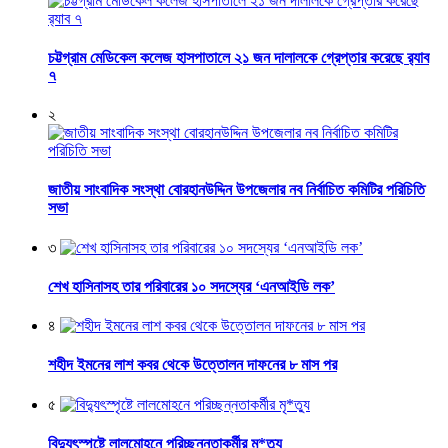
চট্টগ্রাম মেডিকেল কলেজ হাসপাতালে ২১ জন দালালকে গ্রেপ্তার করেছে র‌্যাব
৭
২
জাতীয় সাংবাদিক সংস্থা বোরহানউদ্দিন উপজেলার নব নির্বাচিত কমিটির পরিচিতি
সভা
৩
শেখ হাসিনাসহ তার পরিবারের ১০ সদস্যের ‘এনআইডি লক’
৪
শহীদ ইমনের লাশ কবর থেকে উত্তোলন দাফনের ৮ মাস পর
৫
বিদ্যুৎস্পৃষ্টে লালমোহনে পরিচ্ছন্নতাকর্মীর মৃ*ত্যু