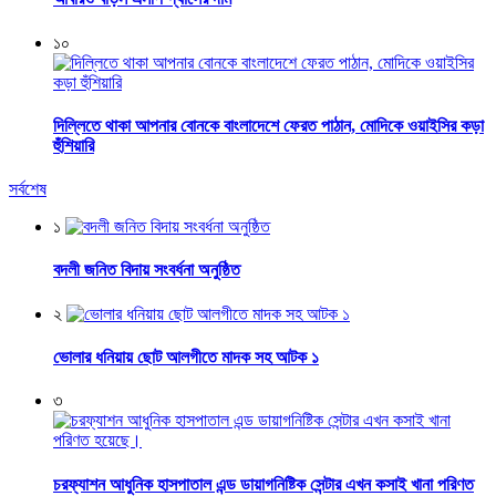
১০
দিল্লিতে থাকা আপনার বোনকে বাংলাদেশে ফেরত পাঠান, মোদিকে ওয়াইসির কড়া
হুঁশিয়ারি
সর্বশেষ
১
বদলী জনিত বিদায় সংবর্ধনা অনুষ্ঠিত
২
ভোলার ধনিয়ায় ছোট আলগীতে মাদক সহ আটক ১
৩
চরফ্যাশন আধুনিক হাসপাতাল এন্ড ডায়াগনিষ্টিক সেন্টার এখন কসাই খানা পরিণত