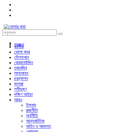
প্রচ্ছদ
জাতীয়
ভোলা সদর
দৌলতখান
বোরহানউদ্দিন
তজুমদ্দিন
লালমোহন
চরফ্যাশন
মনপুরা
শশীভূষণ
দক্ষিণ আইচা
আরও
ইসলাম
রাজনীতি
অর্থনীতি
আন্তর্জাতিক
আইন ও আদালত
খেলাধুলা