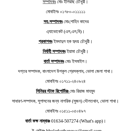
সম্পাদকঃ
মোঃ ইলিয়াছ চৌধুরী।
মোবাইলঃ ০১৭৮০-০১১১১১
সহ-সম্পাদকঃ
মোঃ;শাহিন কাদের
এ্যাভোকেট (এল,এল,বি)।
প্রকাশকঃ
ইমদাদুল হক হৃদয় চৌধুরী।
নির্বাহী সম্পাদকঃ
ইয়ামা চৌধুরী।
বার্তা সম্পাদকঃ
মোঃ ইসমাইল।
দপ্তর সম্পাদক, বাংলাদেশ উপকূল প্রেসক্লাব, ভোলা জেলা শাখা।
মোবাইলঃ ০১৭১১-২৪০৯২৪
সিনিয়র স্টাফ রিপোর্টারঃ
মোঃ রিয়াজ মাহমুদ
সাধারণ-সম্পাদক, সুশাসনের জন্য নাগরিক (সুজন) দৌলতখান, ভোলা শাখা।
মোবাইলঃ ০১৫১১-০৫০৪৯৭
বার্তা কক্ষ নাম্বারঃ
01634-507274 (What's app)।
ই-মেইলঃ bholarkothanews@gmail.com