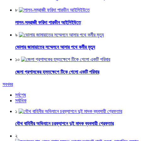
৮
লালন-সম্রাজ্ঞী ফরিদা পারভীন আইসিইউতে
৯
ভোলায় জামায়াতের সম্মেলনে আসার পথে কর্মীর মৃত্যু
১০
জেলা প্রশাসকের হস্তক্ষেপে টিকে গেলো একটি পরিবার
সবখবর
সর্বশেষ
সর্বাধিক
১
যৌথ বাহিনীর অভিযানে চরফ্যাশনে দুই মাদক ব্যবসায়ী গ্রেফতার
২