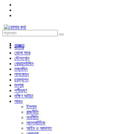
প্রচ্ছদ
জাতীয়
ভোলা সদর
দৌলতখান
বোরহানউদ্দিন
তজুমদ্দিন
লালমোহন
চরফ্যাশন
মনপুরা
শশীভূষণ
দক্ষিণ আইচা
আরও
ইসলাম
রাজনীতি
অর্থনীতি
আন্তর্জাতিক
আইন ও আদালত
খেলাধুলা