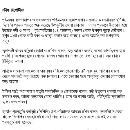
স্টাফ রিপোর্টারঃ
পূর্ব-মধ্য বঙ্গোপসাগর ও তৎসংলগ্ন পশ্চিম-মধ্য বঙ্গোপসাগর এলাকায় অবস্থানরত ঘূর্ণিঝড়
‘দানা’র প্রভাব পড়তে শুরু করেছে উপকূলীয় জেলা ভোলায়। দানার প্রভাবে উত্তাল হয়ে
উঠেছে নদী ও সাগর। বৃহঃস্পতিবার (২৪ অক্টোবর) সকাল থেকে উপকূল জুড়ে বৈরীভাব।
দুপুর ১২টা থেকে ভারী বর্ষণ ও ঝড়ো বাতাস বয়ে যাচ্ছে। এতে আতঙ্কিত উপকূলের
মানুষ।
তুলাতলী বাঁধের বাসিন্দা রেহানা ও রাশিদা বলেন, ঝড় আসবে শুনেই আমরা আতঙ্কিত হয়ে
পড়ছি। আশ্রয়কেন্দ্রে গেলেও বসতঘর আর গবাদি পশু তো রক্ষা হবে না। এসব নিয়ে
চিন্তিত আমরা।
এদিকে সতর্কতা সংকেত বাড়ায় বুধবার বিকেল থেকে পাঁচ রুট এবং বৃহ¯পতিবার সকাল
থেকে সব রুটে বন্ধ রয়েছে লঞ্চ চলাচল। এতে ভোলার সঙ্গে অন্যান্য জেলার যোগাযোগ
বন্ধ রয়েছে।
ইলিশা ঘাটে অপেক্ষমাণ যাত্রী সালাউদ্দিন ও মোশারেফ বলেন, নদী উত্তাল থাকায় লঞ্চ
চলাচল বন্ধ, আমরা গন্তব্যে যেতে পারিনি। তবে অপেক্ষায় আছি, পরিস্থিতি স্বাভাবিক
হলে যেতে পারব।
দুর্যোগ প্রস্তুতি কর্মসূচি (সিপিপি) উপ-পরিচালক আবদুর রশিদ বলেন, সতর্কতা সংকেত
বাড়লে সিপিপির স্বেচ্ছাসেবীরা মাঠে প্রচারণায় নামবেন, তবে আগে থেকেই তাদের
প্রস্তুত রাখা হয়েছে।