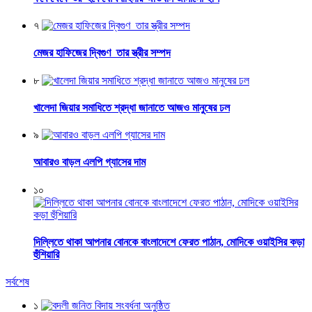
৭
মেজর হাফিজের দ্বিগুণ তার স্ত্রীর সম্পদ
৮
খালেদা জিয়ার সমাধিতে শ্রদ্ধা জানাতে আজও মানুষের ঢল
৯
আবারও বাড়ল এলপি গ্যাসের দাম
১০
দিল্লিতে থাকা আপনার বোনকে বাংলাদেশে ফেরত পাঠান, মোদিকে ওয়াইসির কড়া
হুঁশিয়ারি
সর্বশেষ
১