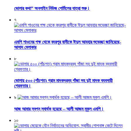
ভোলার কথা” অনলাইন নিউজ পোর্টালের যাত্রা শুরু।
৭
এমপি শাওনের পক্ষ থেকে বদরপুর বাসীকে ঈদুল আযহার শুভেচ্ছা জানিয়েছে-
আসাদ মেলাকার
৮
ভোলায় ৫০০ (পাঁচশত) গ্রাম মাদকদ্রব্য গাঁজা সহ দুই মাদক ব্যবসায়ী
গ্রেফতার।
৯
আজ আমার স্বপ্ন স্বার্থক হয়েছে – আলী আজম মুকুল এমপি।
১০