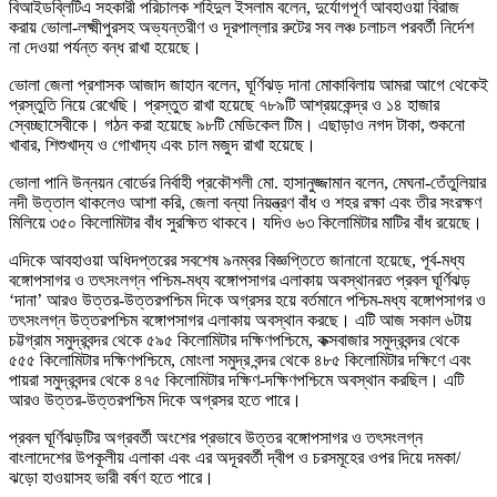
বিআইডব্লিটিএ সহকারী পরিচালক শহিদুল ইসলাম বলেন, দুর্যোগপূর্ণ আবহাওয়া বিরাজ
করায় ভোলা-লক্ষ্মীপুরসহ অভ্যন্তরীণ ও দূরপাল্লার রুটের সব লঞ্চ চলাচল পরবর্তী নির্দেশ
না দেওয়া পর্যন্ত বন্ধ রাখা হয়েছে।
ভোলা জেলা প্রশাসক আজাদ জাহান বলেন, ঘূর্ণিঝড় দানা মোকাবিলায় আমরা আগে থেকেই
প্রস্তুতি নিয়ে রেখেছি। প্রস্তুত রাখা হয়েছে ৭৮৯টি আশ্রয়কেন্দ্র ও ১৪ হাজার
স্বেচ্ছাসেবীকে। গঠন করা হয়েছে ৯৮টি মেডিকেল টিম। এছাড়াও নগদ টাকা, শুকনো
খাবার, শিশুখাদ্য ও গোখাদ্য এবং চাল মজুদ রাখা হয়েছে।
ভোলা পানি উন্নয়ন বোর্ডের নির্বাহী প্রকৌশলী মো. হাসানুজ্জামান বলেন, মেঘনা-তেঁতুলিয়ার
নদী উত্তাল থাকলেও আশা করি, জেলা বন্যা নিয়ন্ত্রণ বাঁধ ও শহর রক্ষা এবং তীর সংরক্ষণ
মিলিয়ে ৩৫০ কিলোমিটার বাঁধ সুরক্ষিত থাকবে। যদিও ৬৩ কিলোমিটার মাটির বাঁধ রয়েছে।
এদিকে আবহাওয়া অধিদপ্তরের সবশেষ ৯নম্বর বিজ্ঞপ্তিতে জানানো হয়েছে, পূর্ব-মধ্য
বঙ্গোপসাগর ও তৎসংলগ্ন পশ্চিম-মধ্য বঙ্গোপসাগর এলাকায় অবস্থানরত প্রবল ঘূর্ণিঝড়
‘দানা’ আরও উত্তর-উত্তরপশ্চিম দিকে অগ্রসর হয়ে বর্তমানে পশ্চিম-মধ্য বঙ্গোপসাগর ও
তৎসংলগ্ন উত্তরপশ্চিম বঙ্গোপসাগর এলাকায় অবস্থান করছে। এটি আজ সকাল ৬টায়
চট্টগ্রাম সমুদ্রবন্দর থেকে ৫৯৫ কিলোমিটার দক্ষিণপশ্চিমে, কক্সবাজার সমুদ্রবন্দর থেকে
৫৫৫ কিলোমিটার দক্ষিণপশ্চিমে, মোংলা সমুদ্র বন্দর থেকে ৪৮৫ কিলোমিটার দক্ষিণে এবং
পায়রা সমুদ্রবন্দর থেকে ৪৭৫ কিলোমিটার দক্ষিণ-দক্ষিণপশ্চিমে অবস্থান করছিল। এটি
আরও উত্তর-উত্তরপশ্চিম দিকে অগ্রসর হতে পারে।
প্রবল ঘূর্ণিঝড়টির অগ্রবর্তী অংশের প্রভাবে উত্তর বঙ্গোপসাগর ও তৎসংলগ্ন
বাংলাদেশের উপকূলীয় এলাকা এবং এর অদূরবর্তী দ্বীপ ও চরসমূহের ওপর দিয়ে দমকা/
ঝড়ো হাওয়াসহ ভারী বর্ষণ হতে পারে।