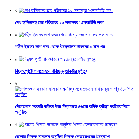
৩
শেখ হাসিনাসহ তার পরিবারের ১০ সদস্যের ‘এনআইডি লক’
৪
শহীদ ইমনের লাশ কবর থেকে উত্তোলন দাফনের ৮ মাস পর
৫
বিদ্যুৎস্পৃষ্টে লালমোহনে পরিচ্ছন্নতাকর্মীর মৃ*ত্যু
৬
দৌলতখান সরকারি বালিকা উচ্চ বিদ্যালয়ে ৫৬তম বার্ষিক ক্রীড়া প্রতিযোগিতা
অনুষ্ঠিত
৭
ভোলায় শিক্ষক সম্মেলন অনুষ্ঠিত শিক্ষক ফেডারেশনের উদ্যোগে