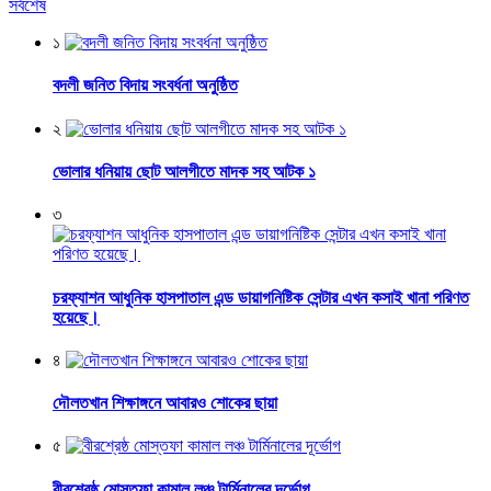
সর্বশেষ
১
বদলী জনিত বিদায় সংবর্ধনা অনুষ্ঠিত
২
ভোলার ধনিয়ায় ছোট আলগীতে মাদক সহ আটক ১
৩
চরফ্যাশন আধুনিক হাসপাতাল এন্ড ডায়াগনিষ্টিক সেন্টার এখন কসাই খানা পরিণত
হয়েছে।
৪
দৌলতখান শিক্ষাঙ্গনে আবারও শোকের ছায়া
৫
বীরশ্রেষ্ঠ মোস্তফা কামাল লঞ্চ টার্মিনালের দূর্ভোগ