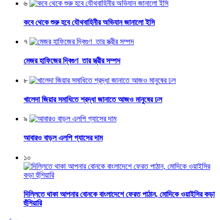
৬
কবে থেকে শুরু হবে যৌথবাহিনীর অভিযান জানালো ইসি
৭
মেজর হাফিজের দ্বিগুণ তার স্ত্রীর সম্পদ
৮
খালেদা জিয়ার সমাধিতে শ্রদ্ধা জানাতে আজও মানুষের ঢল
৯
আবারও বাড়ল এলপি গ্যাসের দাম
১০
দিল্লিতে থাকা আপনার বোনকে বাংলাদেশে ফেরত পাঠান, মোদিকে ওয়াইসির কড়া
হুঁশিয়ারি