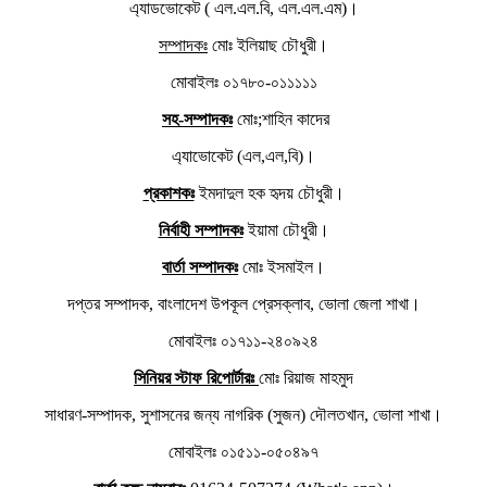
এ্যাডভোকেট ( এল.এল.বি, এল.এল.এম)।
সম্পাদকঃ
মোঃ ইলিয়াছ চৌধুরী।
মোবাইলঃ ০১৭৮০-০১১১১১
সহ-সম্পাদকঃ
মোঃ;শাহিন কাদের
এ্যাভোকেট (এল,এল,বি)।
প্রকাশকঃ
ইমদাদুল হক হৃদয় চৌধুরী।
নির্বাহী সম্পাদকঃ
ইয়ামা চৌধুরী।
বার্তা সম্পাদকঃ
মোঃ ইসমাইল।
দপ্তর সম্পাদক, বাংলাদেশ উপকূল প্রেসক্লাব, ভোলা জেলা শাখা।
মোবাইলঃ ০১৭১১-২৪০৯২৪
সিনিয়র স্টাফ রিপোর্টারঃ
মোঃ রিয়াজ মাহমুদ
সাধারণ-সম্পাদক, সুশাসনের জন্য নাগরিক (সুজন) দৌলতখান, ভোলা শাখা।
মোবাইলঃ ০১৫১১-০৫০৪৯৭