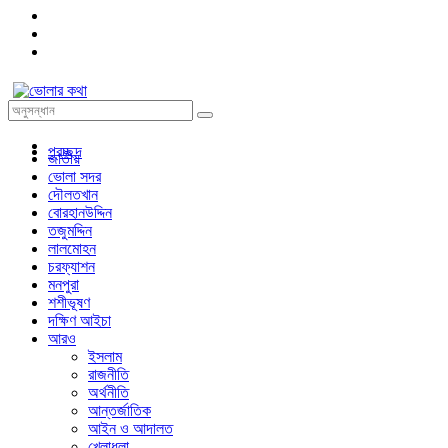
প্রচ্ছদ
জাতীয়
ভোলা সদর
দৌলতখান
বোরহানউদ্দিন
তজুমদ্দিন
লালমোহন
চরফ্যাশন
মনপুরা
শশীভূষণ
দক্ষিণ আইচা
আরও
ইসলাম
রাজনীতি
অর্থনীতি
আন্তর্জাতিক
আইন ও আদালত
খেলাধুলা