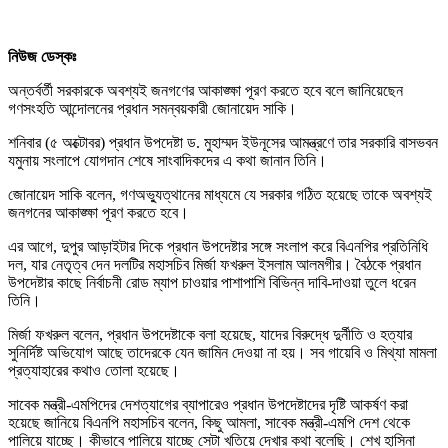
নিউজ ডেস্কঃ
অন্তর্বর্তী সরকারকে অবশ্যই জনগণের আকাঙ্ক্ষা পূরণ করতে হবে বলে জানিয়েছেন
গণসংহতি আন্দোলনের প্রধান সমন্বয়কারী জোনায়েদ সাকি।
শনিবার (৫ অক্টোবর) প্রধান উপদেষ্টা ড. মুহাম্মদ ইউনূসের আমন্ত্রণে তার সরকারি বাসভবন
যমুনায় সংলাপে যোগদান শেষে সাংবাদিকদের এ কথা জানান তিনি।
জোনায়েদ সাকি বলেন, গণঅভ্যুত্থানের মাধ্যমে যে সরকার গঠিত হয়েছে তাকে অবশ্যই
জনগনের আকাঙ্ক্ষা পূরণ করতে হবে।
এর আগে, দুপুর আড়াইটার দিকে প্রধান উপদেষ্টার সঙ্গে সংলাপ করে বিএনপির প্রতিনিধি
দল, যার নেতৃত্ব দেন দলটির মহাসচিব মির্জা ফখরুল ইসলাম আলমগীর। বৈঠকে প্রধান
উপদেষ্টার কাছে নির্বাচনী রোড ম্যাপ চাওয়ার পাশাপাশি বিভিন্ন দাবি-দাওয়া তুলে ধরেন
তিনি।
মির্জা ফখরুল বলেন, প্রধান উপদেষ্টাকে বলা হয়েছে, যাদের বিরুদ্ধে দুর্নীতি ও হত্যার
সুনির্দিষ্ট অভিযোগ আছে তাদেরকে যেন জামিন দেওয়া না হয়। সব গায়েবি ও মিথ্যা মামলা
প্রত্যাহারের কথাও তোলা হয়েছে।
সাবেক মন্ত্রী-এমপিদের দেশত্যাগের ব্যাপারেও প্রধান উপদেষ্টাদের দৃষ্টি আকর্ষণ করা
হয়েছে জানিয়ে বিএনপি মহাসচিব বলেন, কিছু আমলা, সাবেক মন্ত্রী-এমপি দেশ থেকে
পালিয়ে যাচ্ছে। কীভাবে পালিয়ে যাচ্ছে সেটা খতিয়ে দেখার কথা বলেছি। শেখ হাসিনা