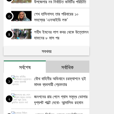
উপজেলার নব নির্বাচিত কমিটির পরিচিতি
সভা
শেখ হাসিনাসহ তার পরিবারের ১০
৩
সদস্যের ‘এনআইডি লক’
শহীদ ইমনের লাশ কবর থেকে উত্তোলন
৪
দাফনের ৮ মাস পর
বিদ্যুৎস্পৃষ্টে লালমোহনে পরিচ্ছন্নতাকর্মীর
সবখবর
৫
মৃ*ত্যু
সর্বশেষ
সর্বাধিক
দৌলতখান সরকারি বালিকা উচ্চ বিদ্যালয়ে
৬
৫৬তম বার্ষিক ক্রীড়া প্রতিযোগিতা
যৌথ বাহিনীর অভিযানে চরফ্যাশনে দুই
অনুষ্ঠিত
১
মাদক ব্যবসায়ী গ্রেফতার
ভোলায় শিক্ষক সম্মেলন অনুষ্ঠিত শিক্ষক
৭
ফেডারেশনের উদ্যোগে
জনগনের রায় পেলে গ্যাস সমৃদ্ধ ভোলার
২
দৃশ্যপট পাল্টে দেবো- আন্দালিভ রহমান
লালন-সম্রাজ্ঞী ফরিদা পারভীন
৮
পার্থ
আইসিইউতে