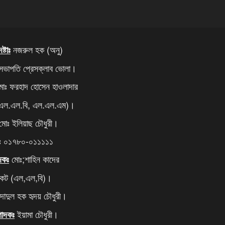
নজরুল হক (অনু)
্টাঃ
সভাপতি প্রেসক্লাব ভোলা।
োঃ ফরহাদ হোসেন হাওলাদার
 এল.এল.বি, এল.এল.এম)।
োঃ ইলিয়াছ চৌধুরী।
ঃ ০১৭৮০-০১১১১১
মোঃ;শাহিন কাদের
দকঃ
কেট (এল,এল,বি)।
াদুল হক হৃদয় চৌধুরী।
ইয়ামা চৌধুরী।
্পাদকঃ