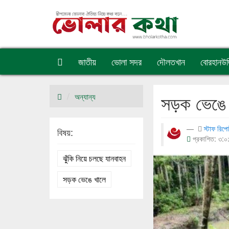
জাতীয়
ভোলা সদর
দৌলতখান
বোরহানউদ্
সড়ক ভেঙে খ
অন্যান্য
স্টাফ রিপোর
বিষয়:
প্রকাশিত: ৩:০১
ঝুঁকি নিয়ে চলছে যানবাহন
সড়ক ভেঙে খালে