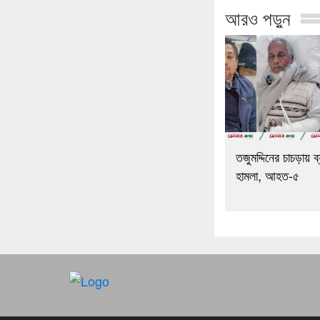
আরও পড়ুন
তজুমদ্দিনের চাচড়ায় ব্
হামলা, আহত-৫