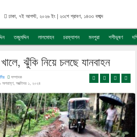
ঢাকা, ৭ই আগস্ট, ২০২৬ ইং | ২৩শে শ্রাবণ, ১৪৩৩ বঙ্গাব্দ
দিন
তজুমদ্দিন
লালমোহন
চরফ্যাশন
মনপুরা
শশীভূষণ
দক
ালে, ঝুঁকি নিয়ে চলছে যানবাহন
্টার
সম্পাদক
 অপরাহ্ণ, অক্টোবর ১, ২০২৪