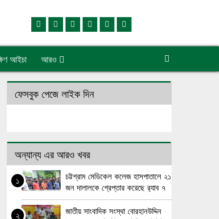
্ষিণ আইচা
আরও
ফেসবুক পেজে লাইক দিন
অন্যান্য এর আরও খবর
চট্টগ্রাম মেডিকেল কলেজ হাসপাতালে ২১
১
জন দালালকে গ্রেপ্তার করেছে র‌্যাব ৭
জাতীয় সাংবাদিক সংস্থা বোরহানউদ্দিন
২