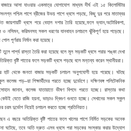
াট বাজারে আসা যাওয়ার একমাত্র যোগাযোগ মাধ্যম দীর্ঘ এই ১৫ কিলোমিটার
ংলগ্ন পশ্চিম পাশে ব্রীজের উভয় পাশে ধ্বসে পড়ছে, কিছু দুর পরে মাতাব্বর
িত জায়গায়টি ধ্বসে পরে বেহাল দশার তৈরি হয়েছে,ফলে ভ্যান,অটোরিকশা,
 ও নসিমন, করিমনসহ সকল ধরণের যানবাহন চলাচলে ঝুঁকিপূর্ণ হয়ে পড়েছে।
পোল পূর্ণরায় নির্মান করা হয়েছে।
টি তুলে পার্শ্ব রাস্তা তৈরি করা হয়েছে বলে মূল সড়কটি ধ্বসে পরার শঙ্কা দেখা
রিক্ত বৃষ্টি পাতের ফলে সড়কটি ধ্বসে পড়ছে বলে মন্তব্য করেন স্থানীয়রা।
ের হাট থেকে জনতা বাজার সড়কটি চলাচল অনুপযোগী হয়ে পরেছে। ঘটছে
কুল কলেজ পড়–য়া শিক্ষার্থীদের পরতে হচ্ছে দুর্ভোগে। দক্ষিণবঙ্গ পলিটেকনিক
্থী সোহান জানান, কলেজ যাতায়াতে ভীষণ বিপদে পরতে হচ্ছে। রাস্তার কথা
কেউই যেতে রাজি হয়না, ভাড়াও দ্বিগুণ গুনতে হচ্ছে। সেখানের সকল স্কুল
দের চরম দুর্ভোগ নিয়েই চলাচল করতে হচ্ছে প্রতিনিয়ত।
য়েছেন এ বছরে অতিরিক্ত বৃষ্টি পাতের ফলে খালের পাশে নির্মিত সড়কের অনেক
ঘটনা ঘটেছে, তবে অতি দ্রুত এসব ধ্বসে পরা সড়কের সংস্কার করার উদ্যোগ