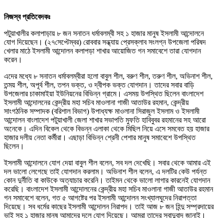
নিজস্ব প্রতিবেদকঃ
পটুয়াখালীর কলাপাড়ায় ৮ জন সনাতন ধর্মাবলম্বী সহ ১ হাজার মানুষ ইসলামী আন্দোলনে
যোগ দিয়েছেন। (২৭সেপ্টেম্বর) রোববার সন্ধ্যায় প্রেসক্লাব সংলগ্ন উপজেলা পরিষদ
খেলার মাঠে ইসলামী আন্দোলন কলাপড়া শাখার আয়োজিত গন সমাবেশে তারা যোগদান
করেন।
এদের মধ্যে ৮ সনাতন ধর্মাবলম্বীরা হলো বাবুল শীল, বরুণ শীল, তরুণ শীল, অভিনাশ শীল,
তন্ময় শীল, অপূর্ব শীল, তপন ভক্ত, ও দ্বীপক ভক্ত যোগদান। তাদের সবার বাড়ি
উপজেলার চাকামাইয়া ইউনিয়নের বিভিন্ন গ্রামে। এসময় উপস্থিত ছিলেন বাংলাদেশ
ইসলামী আন্দোলনের কেন্দ্রীয় মহা সচিব মাওলানা গাজী আতাউর রহমান, কেন্দ্রীয়
সাংগঠনিক সম্পাদক (বরিশাল বিভাগ) উপাধ্যক্ষ মাওলানা সিরাজুল ইসলাম ও ইসলামী
আন্দোলন বাংলাদেশ পটুয়াখালী জেলা শাখার সভাপতি মুফতি হাবিবুবর রহমানের সহ আরো
অনেকে। এদিন বিকেল থেকে বিভন্ন এলাকা থেকে মিছিল নিয়ে এসে সমবেত হয় হাজার
হাজার দলীয় নেতা কর্মীরা। এছাড়া বিভিন্ন শ্রেনী পেশার মানুষ সমাবেশে উপস্থিত
ছিলেন।
ইসলামী আন্দোলনে যোগ দেয়া বাবুল শীল বলেন, সব দল দেখেছি। সবার থেকে আমার এই
দল ভালো লেগেছে তাই যোগদান করলাম। অভিনাশ শীল বলেন, এ দলটির কেউ পর্যন্ত
কোন দুর্নীতি বা কাউকে অত্যাচার করেনি। তাইমন থেকে ভালো লাগার কারনেই যোগদান
করেছি। বাংলাদেশ ইসলামী আন্দোলনের কেন্দ্রীয় মহা সচিব মাওলানা গাজী আতাউর রহমান
গন সমাবেশে বলেন, গত ৫ আগষ্টের পর ইসলামী আন্দোলন সংখ্যালঘুদের নিরাপত্তা
দিয়েছে। সব ধর্মের কাছের ইসলামী আন্দোলন নিরাপদ। তাই আজ ৮ জন হিন্দু সম্প্রদায়ের
ভাই সহ ১ হাজার মানুষ আমাদের দলে যোগ দিয়েছে। আমরা তাদের স্বাদুবাদ জানাই।