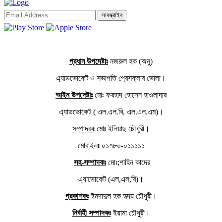
সাবস্ক্রাইব
প্রধান উপদেষ্টাঃ
নজরুল হক (অনু)
এ্যাডভোকেট ও সভাপতি প্রেসক্লাব ভোলা।
আইন উপদেষ্টাঃ
মোঃ ফরহাদ হোসেন হাওলাদার
এ্যাডভোকেট ( এল.এল.বি, এল.এল.এম)।
সম্পাদকঃ
মোঃ ইলিয়াছ চৌধুরী।
মোবাইলঃ ০১৭৮০-০১১১১১
সহ-সম্পাদকঃ
মোঃ;শাহিন কাদের
এ্যাভোকেট (এল,এল,বি)।
প্রকাশকঃ
ইমদাদুল হক হৃদয় চৌধুরী।
নির্বাহী সম্পাদকঃ
ইয়ামা চৌধুরী।