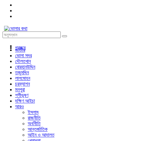
প্রচ্ছদ
জাতীয়
ভোলা সদর
দৌলতখান
বোরহানউদ্দিন
তজুমদ্দিন
লালমোহন
চরফ্যাশন
মনপুরা
শশীভূষণ
দক্ষিণ আইচা
আরও
ইসলাম
রাজনীতি
অর্থনীতি
আন্তর্জাতিক
আইন ও আদালত
খেলাধুলা