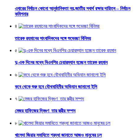
এবারের নির্বাচন কোনো আনুষ্ঠানিকতা নয়,জাতীয় স্বার্থ রক্ষার দায়িত্ব – নির্বাচন
কমিশনার
৪
তারেক রহমানের সাংবাদিকদের সঙ্গে শুভেচ্ছা বিনিময়
৫
দু-এক দিনের মধ্যে বিএনপির চেয়ারম্যান হচ্ছেন তারেক রহমান
৬
কবে থেকে শুরু হবে যৌথবাহিনীর অভিযান জানালো ইসি
৭
মেজর হাফিজের দ্বিগুণ তার স্ত্রীর সম্পদ
৮
খালেদা জিয়ার সমাধিতে শ্রদ্ধা জানাতে আজও মানুষের ঢল