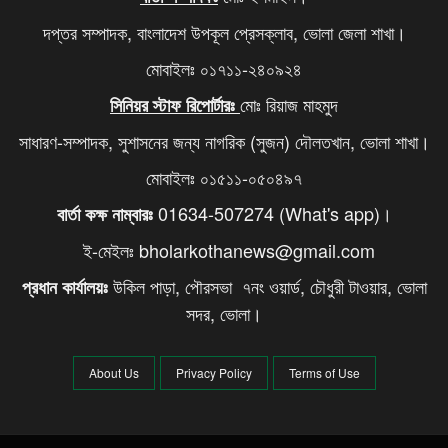
দপ্তর সম্পাদক, বাংলাদেশ উপকূল প্রেসক্লাব, ভোলা জেলা শাখা।
মোবাইলঃ ০১৭১১-২৪০৯২৪
মোঃ রিয়াজ মাহমুদ
সিনিয়র স্টাফ রিপোর্টারঃ
সাধারণ-সম্পাদক, সুশাসনের জন্য নাগরিক (সুজন) দৌলতখান, ভোলা শাখা।
মোবাইলঃ ০১৫১১-০৫০৪৯৭
01634-507274 (What's app)।
বার্তা কক্ষ নাম্বারঃ
ই-মেইলঃ bholarkothanews@gmail.com
উকিল পাড়া, পৌরসভা ৭নং ওয়ার্ড, চৌধুরী টাওয়ার, ভোলা
প্রধান কার্যালয়ঃ
সদর, ভোলা।
About Us
Privacy Policy
Terms of Use