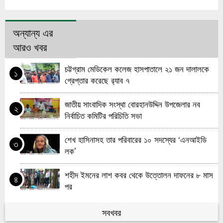
অন্যান্য এর
আরও খবর
চট্টগ্রাম মেডিকেল কলেজ হাসপাতালে ২১ জন দালালকে
১
গ্রেপ্তার করেছে র‌্যাব ৭
জাতীয় সাংবাদিক সংস্থা বোরহানউদ্দিন উপজেলার নব
২
নির্বাচিত কমিটির পরিচিতি সভা
শেখ হাসিনাসহ তার পরিবারের ১০ সদস্যের ‘এনআইডি
৩
লক’
শহীদ ইমনের লাশ কবর থেকে উত্তোলন দাফনের ৮ মাস
৪
পর
বিদ্যুৎস্পৃষ্টে লালমোহনে পরিচ্ছন্নতাকর্মীর মৃ*ত্যু
সবখবর
৫