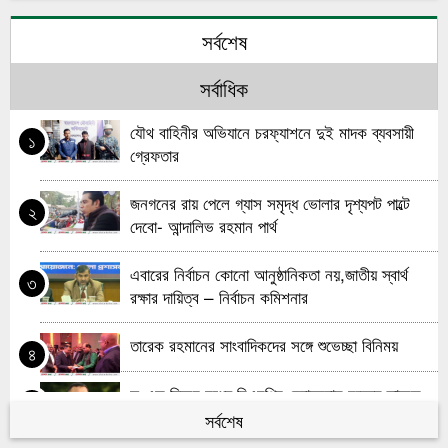
দৌলতখান সরকারি বালিকা উচ্চ বিদ্যালয়ে ৫৬তম বার্ষিক
৬
সর্বশেষ
ক্রীড়া প্রতিযোগিতা অনুষ্ঠিত
সর্বাধিক
ভোলায় শিক্ষক সম্মেলন অনুষ্ঠিত শিক্ষক ফেডারেশনের
৭
উদ্যোগে
যৌথ বাহিনীর অভিযানে চরফ্যাশনে দুই মাদক ব্যবসায়ী
১
গ্রেফতার
লালন-সম্রাজ্ঞী ফরিদা পারভীন আইসিইউতে
৮
জনগনের রায় পেলে গ্যাস সমৃদ্ধ ভোলার দৃশ্যপট পাল্টে
২
ভোলায় জামায়াতের সম্মেলনে আসার পথে কর্মীর মৃত্যু
৯
দেবো- আন্দালিভ রহমান পার্থ
জেলা প্রশাসকের হস্তক্ষেপে টিকে গেলো একটি পরিবার
১০
এবারের নির্বাচন কোনো আনুষ্ঠানিকতা নয়,জাতীয় স্বার্থ
৩
রক্ষার দায়িত্ব – নির্বাচন কমিশনার
তারেক রহমানের সাংবাদিকদের সঙ্গে শুভেচ্ছা বিনিময়
৪
দু-এক দিনের মধ্যে বিএনপির চেয়ারম্যান হচ্ছেন তারেক
৫
রহমান
সর্বশেষ