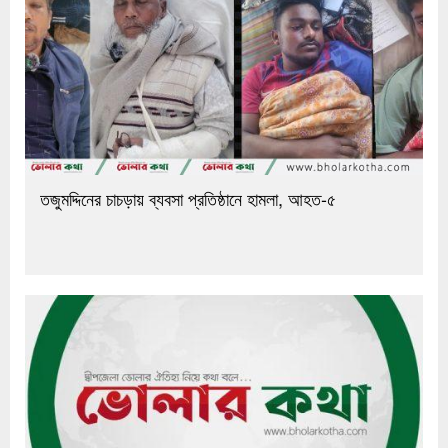
তজুমদ্দিনের চাচড়ায় ব্যবসা প্রতিষ্ঠানে হামলা, আহত-৫