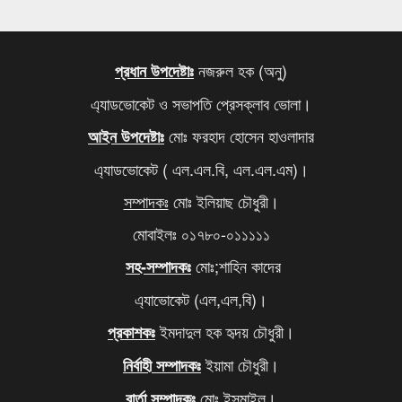
কবে থেকে শুরু হবে যৌথবাহিনীর অভিযান জানালো ইসি
৬
মেজর হাফিজের দ্বিগুণ তার স্ত্রীর সম্পদ
৭
নজরুল হক (অনু)
প্রধান উপদেষ্টাঃ
এ্যাডভোকেট ও সভাপতি প্রেসক্লাব ভোলা।
খালেদা জিয়ার সমাধিতে শ্রদ্ধা জানাতে আজও মানুষের ঢল
৮
মোঃ ফরহাদ হোসেন হাওলাদার
আইন উপদেষ্টাঃ
আবারও বাড়ল এলপি গ্যাসের দাম
৯
এ্যাডভোকেট ( এল.এল.বি, এল.এল.এম)।
দিল্লিতে থাকা আপনার বোনকে বাংলাদেশে ফেরত পাঠান,
১০
সম্পাদকঃ
মোঃ ইলিয়াছ চৌধুরী।
মোদিকে ওয়াইসির কড়া হুঁশিয়ারি
মোবাইলঃ ০১৭৮০-০১১১১১
মোঃ;শাহিন কাদের
সহ-সম্পাদকঃ
এ্যাভোকেট (এল,এল,বি)।
ইমদাদুল হক হৃদয় চৌধুরী।
প্রকাশকঃ
ইয়ামা চৌধুরী।
নির্বাহী সম্পাদকঃ
মোঃ ইসমাইল।
বার্তা সম্পাদকঃ