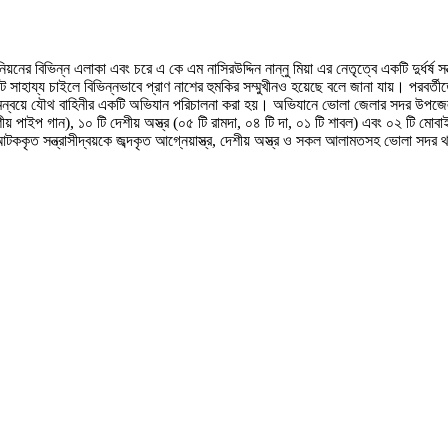
বিভিন্ন এলাকা এবং চরে এ কে এম নাসিরউদ্দিন নান্নু মিয়া এর নেতৃত্বে একটি দুর্ধর্ষ সন্
 সাহায্য চাইলে বিভিন্নভাবে প্রাণ নাশের হুমকির সম্মুখীনও হয়েছে বলে জানা যায়। পরব
এর সমন্বয়ে যৌথ বাহিনীর একটি অভিযান পরিচালনা করা হয়। অভিযানে ভোলা জেলার সদর উপজে
দেশীয় পাইপ গান), ১০ টি দেশীয় অস্ত্র (০৫ টি রামদা, ০৪ টি দা, ০১ টি শাবল) এবং ০২ টি 
টককৃত সন্ত্রাসীদ্বয়কে জব্দকৃত আগ্নেয়াস্ত্র, দেশীয় অস্ত্র ও সকল আলামতসহ ভোলা সদর 