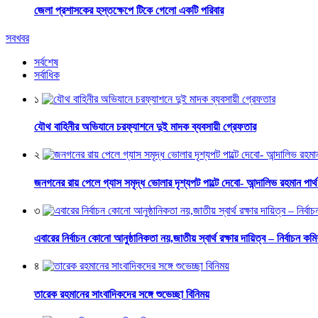
জেলা প্রশাসকের হস্তক্ষেপে টিকে গেলো একটি পরিবার
সবখবর
সর্বশেষ
সর্বাধিক
১
যৌথ বাহিনীর অভিযানে চরফ্যাশনে দুই মাদক ব্যবসায়ী গ্রেফতার
২
জনগনের রায় পেলে গ্যাস সমৃদ্ধ ভোলার দৃশ্যপট পাল্টে দেবো- আন্দালিভ রহমান পার্
৩
এবারের নির্বাচন কোনো আনুষ্ঠানিকতা নয়,জাতীয় স্বার্থ রক্ষার দায়িত্ব – নির্বাচন কম
৪
তারেক রহমানের সাংবাদিকদের সঙ্গে শুভেচ্ছা বিনিময়