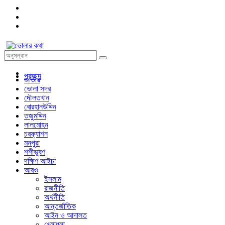
প্রচ্ছদ
জাতীয়
ভোলা সদর
দৌলতখান
বোরহানউদ্দিন
তজুমদ্দিন
লালমোহন
চরফ্যাশন
মনপুরা
শশীভূষণ
দক্ষিণ আইচা
আরও
ইসলাম
রাজনীতি
অর্থনীতি
আন্তর্জাতিক
আইন ও আদালত
খেলাধুলা