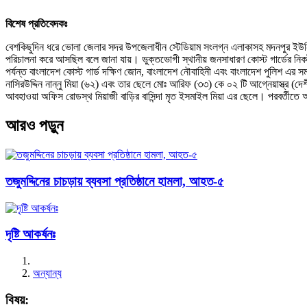
বিশেষ প্রতিবেদকঃ
বেশকিছুদিন ধরে ভোলা জেলার সদর উপজেলাধীন স্টেডিয়াম সংলগ্ন এলাকাসহ মদনপুর ইউনিয়নের 
পরিচালনা করে আসছিল বলে জানা যায়। ভুক্তভোগী স্থানীয় জনসাধারণ কোস্ট গার্ডের নিকট
পর্যন্ত বাংলাদেশ কোস্ট গার্ড দক্ষিণ জোন, বাংলাদেশ নৌবাহিনী এবং বাংলাদেশ পুলিশ 
নাসিরউদ্দিন নান্নু মিয়া (৬২) এবং তার ছেলে মোঃ আরিফ (৩৩) কে ০২ টি আগ্নেয়াস্ত্র (
আবহাওয়া অফিস রোডস্থ মিয়াজী বাড়ির বাসিন্দা মৃত ইসমাইল মিয়া এর ছেলে। পরবর্তীতে আ
আরও পড়ুন
তজুমদ্দিনের চাচড়ায় ব্যবসা প্রতিষ্ঠানে হামলা, আহত-৫
দৃষ্টি আকর্ষনঃ
অন্যান্য
বিষয়: