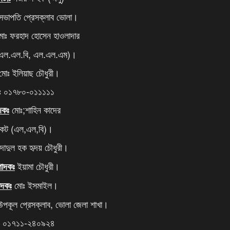
সভাপতি প্রেসক্লাব ভোলা।
োঃ ফরহাদ হোসেন হাওলাদার
 এল.এল.বি, এল.এল.এম)।
োঃ ইলিয়াছ চৌধুরী।
ঃ ০১৭৮০-০১১১১১
মোঃ;শাহিন কাদের
দকঃ
কেট (এল,এল,বি)।
াদুল হক হৃদয় চৌধুরী।
ইয়ামা চৌধুরী।
্পাদকঃ
মোঃ ইসমাইল।
পাদকঃ
 উপকূল প্রেসক্লাব, ভোলা জেলা শাখা।
ঃ ০১৭১১-২৪০৯২৪