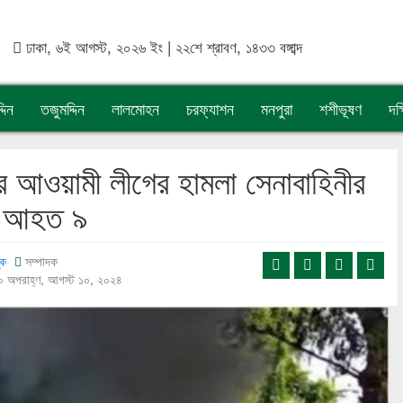
ঢাকা, ৬ই আগস্ট, ২০২৬ ইং | ২২শে শ্রাবণ, ১৪৩৩ বঙ্গাব্দ
দিন
তজুমদ্দিন
লালমোহন
চরফ্যাশন
মনপুরা
শশীভূষণ
দক
র আওয়ামী লীগের হামলা সেনাবাহিনীর
, আহত ৯
্ক
সম্পাদক
০ অপরাহ্ণ, আগস্ট ১০, ২০২৪