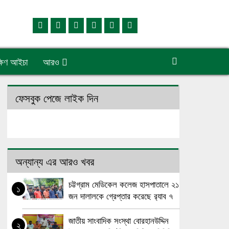
্ষিণ আইচা
আরও
ফেসবুক পেজে লাইক দিন
অন্যান্য এর আরও খবর
চট্টগ্রাম মেডিকেল কলেজ হাসপাতালে ২১
১
জন দালালকে গ্রেপ্তার করেছে র‌্যাব ৭
জাতীয় সাংবাদিক সংস্থা বোরহানউদ্দিন
২