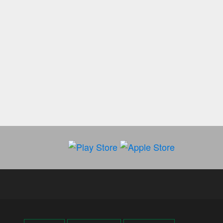
দিল্লিতে থাকা আপনার বোনকে
১০
বাংলাদেশে ফেরত পাঠান, মোদিকে
ওয়াইসির কড়া হুঁশিয়ারি