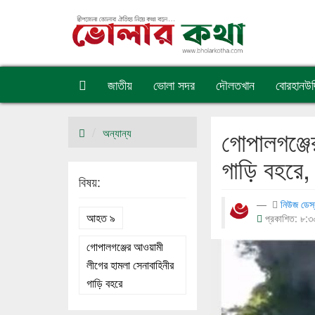
জাতীয়
ভোলা সদর
দৌলতখান
বোরহানউদ্
গোপালগঞ্জে
অন্যান্য
গাড়ি বহরে
বিষয়:
নিউজ ডেস
আহত ৯
প্রকাশিত: ৮:৩
গোপালগঞ্জের আওয়ামী
লীগের হামলা সেনাবাহিনীর
গাড়ি বহরে