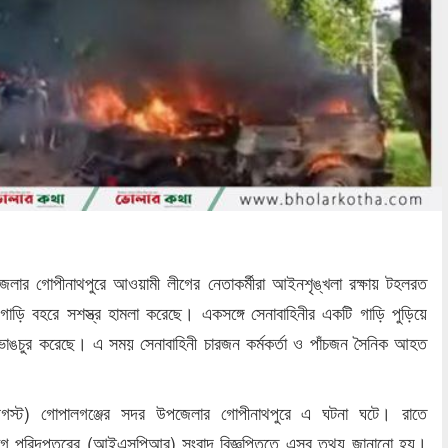
েলার গোপীনাথপুরে আওয়ামী লীগের নেতাকর্মীরা আইনশৃঙ্খলা রক্ষায় টহলরত
 গাড়ি বহরে সশস্ত্র হামলা করেছে। একসঙ্গে সেনাবাহিনীর একটি গাড়ি পুড়িয়ে
 ভাঙচুর করেছে। এ সময় সেনাবাহিনী চারজন কর্মকর্তা ও পাঁচজন সৈনিক আহত
্ট) গোপালগঞ্জের সদর উপজেলার গোপীনাথপুরে এ ঘটনা ঘটে। রাতে
োগ পরিদপ্তরের (আইএসপিআর) সংবাদ বিজ্ঞপ্তিতে এসব তথ্য জানানো হয়।