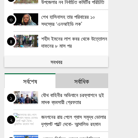
উপজেলার নব নির্বাচিত কমিটির পরিচিতি
সভা
শেখ হাসিনাসহ তার পরিবারের ১০
৩
সদস্যের ‘এনআইডি লক’
শহীদ ইমনের লাশ কবর থেকে উত্তোলন
৪
দাফনের ৮ মাস পর
বিদ্যুৎস্পৃষ্টে লালমোহনে পরিচ্ছন্নতাকর্মীর
সবখবর
৫
মৃ*ত্যু
সর্বশেষ
সর্বাধিক
দৌলতখান সরকারি বালিকা উচ্চ বিদ্যালয়ে
৬
৫৬তম বার্ষিক ক্রীড়া প্রতিযোগিতা
যৌথ বাহিনীর অভিযানে চরফ্যাশনে দুই
অনুষ্ঠিত
১
মাদক ব্যবসায়ী গ্রেফতার
ভোলায় শিক্ষক সম্মেলন অনুষ্ঠিত শিক্ষক
৭
ফেডারেশনের উদ্যোগে
জনগনের রায় পেলে গ্যাস সমৃদ্ধ ভোলার
২
দৃশ্যপট পাল্টে দেবো- আন্দালিভ রহমান
লালন-সম্রাজ্ঞী ফরিদা পারভীন
৮
পার্থ
আইসিইউতে