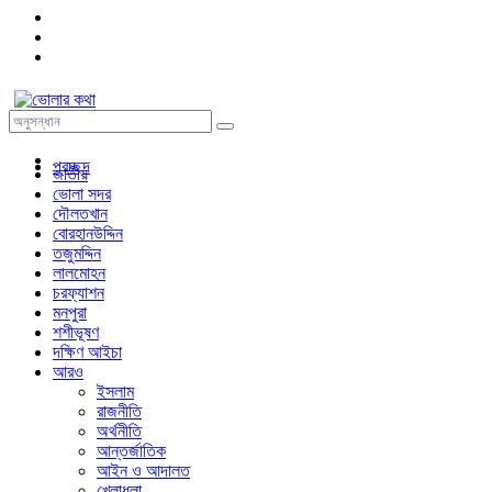
প্রচ্ছদ
জাতীয়
ভোলা সদর
দৌলতখান
বোরহানউদ্দিন
তজুমদ্দিন
লালমোহন
চরফ্যাশন
মনপুরা
শশীভূষণ
দক্ষিণ আইচা
আরও
ইসলাম
রাজনীতি
অর্থনীতি
আন্তর্জাতিক
আইন ও আদালত
খেলাধুলা