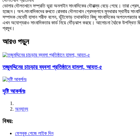
দৌলতখান প্রতিনিধি
ভোলার দৌলতখানে সম্প্রতি ভুয়া অনলাইন সাংবাদিকের দৌরাত্ম্য বেড়ে গেছে। তারা প্রেস, স
হচ্ছেন। অপ-সাংবাদিকদের রুখতে রোববার দৌলতখান প্রেসক্লাবে মূলধারার স্থানীয় সাং
সম্পাদক মেহেদী হাসান শরীফ বলেন, ভুঁইফোড় তথাকথিত কিছু সাংবাদিকের অপতৎপরতার কার
এখন অযোগ্যরাও সাংবাদিকতার কার্ড নিয়ে দৌঁড়ঝাপ করছে। আলোচনা বৈঠকে উপস্থিত ছিলেন 
প্রমুখ।
আরও পড়ুন
তজুমদ্দিনের চাচড়ায় ব্যবসা প্রতিষ্ঠানে হামলা, আহত-৫
দৃষ্টি আকর্ষনঃ
অন্যান্য
বিষয়:
ফেসবুক পেজে লাইক দিন