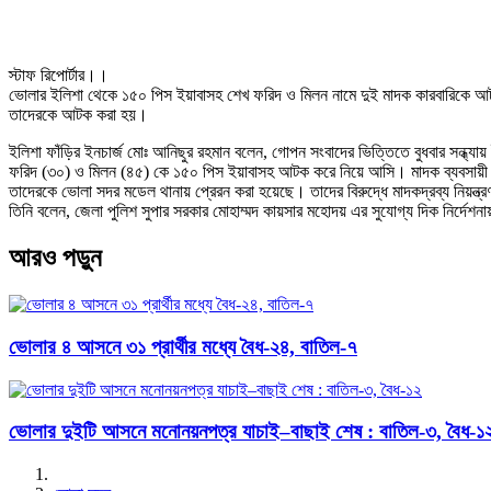
স্টাফ রিপোর্টার।।
ভোলার ইলিশা থেকে ১৫০ পিস ইয়াবাসহ শেখ ফরিদ ও মিলন নামে দুই মাদক কারবারিকে আটক ক
তাদেরকে আটক করা হয়।
ইলিশা ফাঁড়ির ইনচার্জ মোঃ আনিছুর রহমান বলেন, গোপন সংবাদের ভিত্তিতে বুধবার সন্
ফরিদ (৩০) ও মিলন (৪৫) কে ১৫০ পিস ইয়াবাসহ আটক করে নিয়ে আসি। মাদক ব্যবসায়ী শেখ
তাদেরকে ভোলা সদর মডেল থানায় প্রেরন করা হয়েছে। তাদের বিরুদ্ধে মাদকদ্রব্য নিয়ন্ত্
তিনি বলেন, জেলা পুলিশ সুপার সরকার মোহাম্মদ কায়সার মহোদয় এর সুযোগ্য দিক নির্দ
আরও পড়ুন
ভোলার ৪ আসনে ৩১ প্রার্থীর মধ্যে বৈধ-২৪, বাতিল-৭
ভোলার দুইটি আসনে মনোনয়নপত্র যাচাই–বাছাই শেষ : বাতিল-৩, বৈধ-১