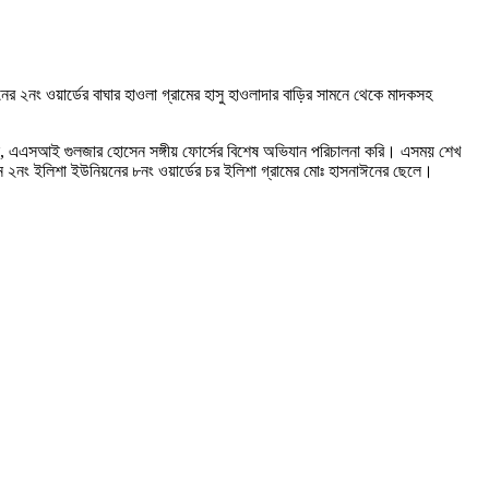
নং ওয়ার্ডের বাঘার হাওলা গ্রামের হাসু হাওলাদার বাড়ির সামনে থেকে মাদকসহ
ুন, এএসআই গুলজার হোসেন সঙ্গীয় ফোর্সের বিশেষ অভিযান পরিচালনা করি। এসময় শেখ
ন ২নং ইলিশা ইউনিয়নের ৮নং ওয়ার্ডের চর ইলিশা গ্রামের মোঃ হাসনাঈনের ছেলে।