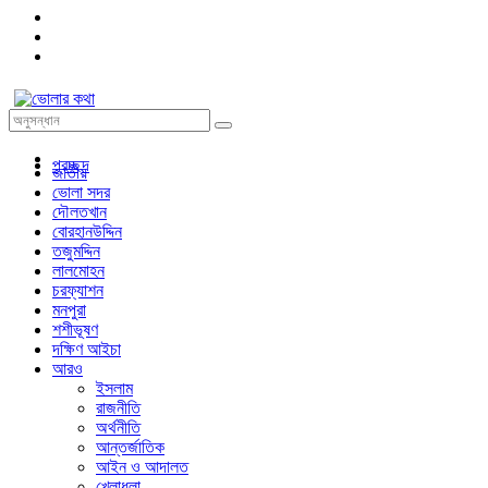
প্রচ্ছদ
জাতীয়
ভোলা সদর
দৌলতখান
বোরহানউদ্দিন
তজুমদ্দিন
লালমোহন
চরফ্যাশন
মনপুরা
শশীভূষণ
দক্ষিণ আইচা
আরও
ইসলাম
রাজনীতি
অর্থনীতি
আন্তর্জাতিক
আইন ও আদালত
খেলাধুলা