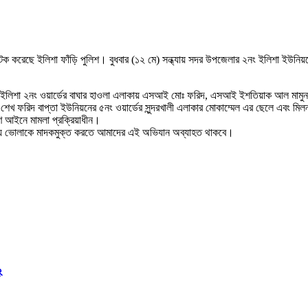
রেছে ইলিশা ফাঁড়ি পুলিশ। বুধবার (১২ মে) সন্ধ্যায় সদর উপজেলার ২নং ইলিশা ইউনিয়নের ২
ধ্যায় ইলিশা ২নং ওয়ার্ডের বাঘার হাওলা এলাকায় এসআই মোঃ ফরিদ, এসআই ইশতিয়াক আল মাম
 ফরিদ বাপ্তা ইউনিয়নের ৫নং ওয়ার্ডের সুন্দরখালী এলাকার মোকাম্মেল এর ছেলে এবং মিল
রণ আইনে মামলা প্রক্রিয়াধীন।
েশনায় ভোলাকে মাদকমুক্ত করতে আমাদের এই অভিযান অব্যাহত থাকবে।
২