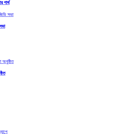
র পার্থ
 সভা
্ঠিত